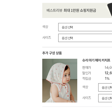
색상
사이즈
추가 구성 상품
슈리 아기 헤어 커치프
판매가
14,
할인가
12,
적립금
1%
색상
사이즈