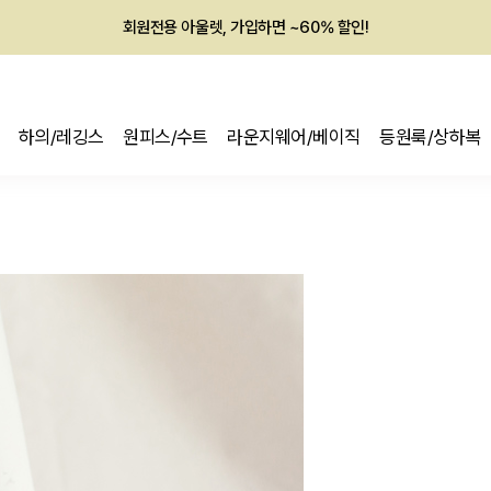
회원전용 아울렛, 가입하면 ~60% 할인!
멤버십 최대 28,000원 혜택
하의/레깅스
원피스/수트
라운지웨어/베이직
등원룩/상하복