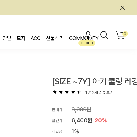
0
양말
모자
ACC
선물하기
COMMUNITY
10,000
[SIZE ~7Y] 아기 쿨링 레
1,712개 리뷰 보기
8,000원
판매가
6,400원
20%
할인가
1%
적립금