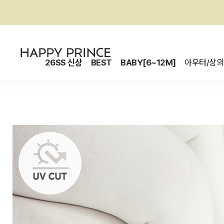
26SS 신상
BEST
BABY[6~12M]
아우터/상의