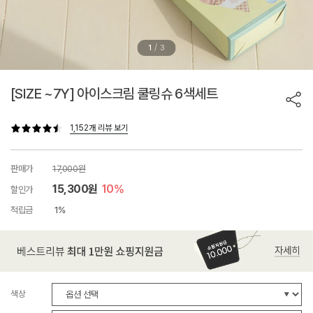
/
1
3
[SIZE ~7Y] 아이스크림 쿨링슈 6색세트
1,152개 리뷰 보기
판매가
17,000원
15,300원
10%
할인가
적립금
1%
색상