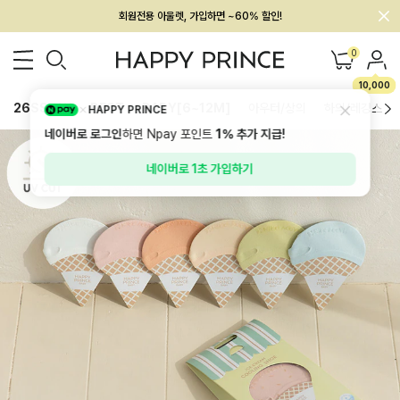
멤버십 최대 28,000원 혜택
0
10,000
26SS 신상
BEST
BABY[6~12M]
아우터/상의
하의/레깅스
HAPPY PRINCE
네이버로 로그인
하면 Npay 포인트
1%
추가 지급!
네이버로 1초 가입하기