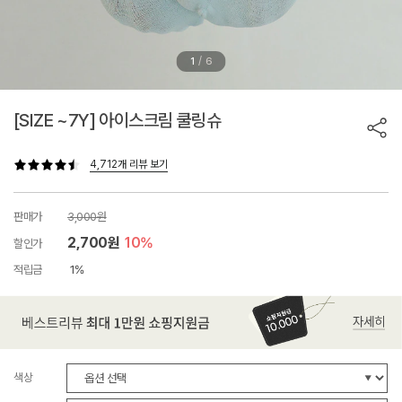
/
1
6
[SIZE ~7Y] 아이스크림 쿨링슈
4,712개 리뷰 보기
판매가
3,000원
2,700원
10%
할인가
적립금
1%
색상