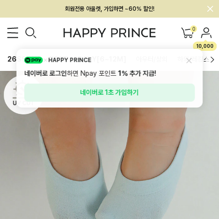
멤버십 최대 28,000원 혜택
0
10,000
26SS 신상
BEST
BABY[6~12M]
아우터/상의
하의/레깅스
HAPPY PRINCE
네이버로 로그인
하면 Npay 포인트
1%
추가 지급!
네이버로 1초 가입하기