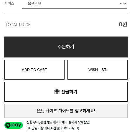
사이즈
0
원
TOTAL PRICE
주문하기
ADD TO CART
WISH LIST
선물하기
사이즈 가이드를 참고하세요!
신한,우리,농협카드
네이버페이 결제시 5%할인
(10만원이상 최대 8천원) (8/5~8/31)