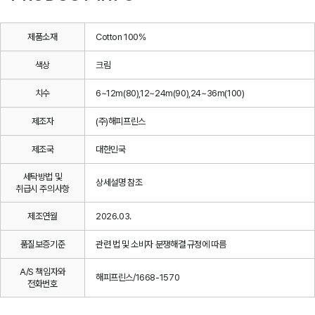
제품소재
Cotton 100%
색상
크림
치수
6~12m(80),12~24m(90),24~36m(100)
제조자
(주)해피프린스
제조국
대한민국
세탁방법 및
상세설명 참조
취급시 주의사항
제조연월
2026.03.
품질보증기준
관련 법 및 소비자 분쟁해결 규정에 따름
A/S 책임자와
해피프린스/1668-1570
전화번호