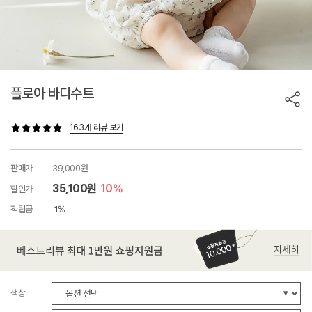
플로아 바디수트
163개 리뷰 보기
판매가
39,000원
35,100원
10%
할인가
적립금
1%
색상