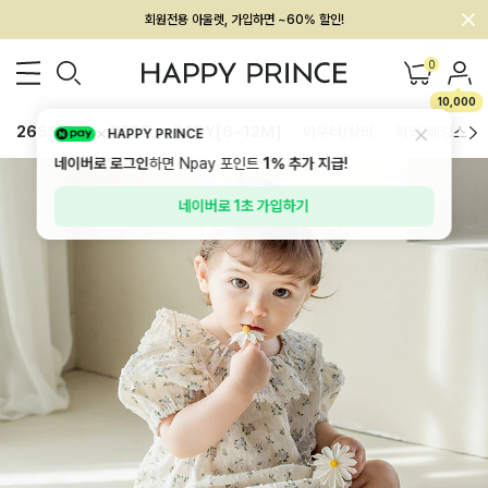
회원전용 아울렛, 가입하면 ~60% 할인!
멤버십 최대 28,000원 혜택
0
10,000
26SS 신상
BEST
BABY[6~12M]
아우터/상의
하의/레깅스
HAPPY PRINCE
네이버로 로그인
하면 Npay 포인트
1%
추가 지급!
네이버로 1초 가입하기