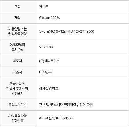
색상
화이트
재질
Cotton 100%
사용연령 또는
3~6m(46),6~12m(48),12~24m(50)
권장사용연령
동일모델의
2022.03.
출시년월
제조자
(주)해피프린스
제조국
대한민국
취급방법 및
취급시 주의사항,
상세설명 참조
안전표시
품질보증기준
관련 법 및 소비자 분쟁해결 규정에 따름
A/S 책임자와
해피프린스/1668-1570
전화번호