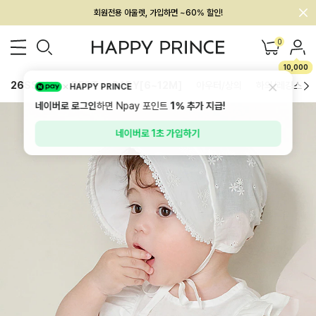
회원전용 아울렛, 가입하면 ~60% 할인!
멤버십 최대 28,000원 혜택
0
10,000
26SS 신상
BEST
BABY[6~12M]
아우터/상의
하의/레깅스
HAPPY PRINCE
네이버로 로그인
하면 Npay 포인트
1%
추가 지급!
네이버로 1초 가입하기