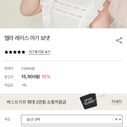
헬라 레이스 아기 보넷
157개 리뷰 보기
판매가
17,600원
15,900원
10%
할인가
적립금
1%
색상