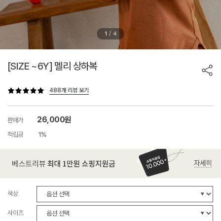
/
1
4
[SIZE ~6Y] 멜리 상하복
488개 리뷰 보기
26,000원
판매가
적립금
1%
색상
사이즈