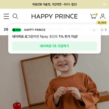
멤버십 최대 28,000원 혜택
0
10,000
26SS 신상
BEST
BABY[6~12M]
아우터/상의
하의/레깅스
HAPPY PRINCE
네이버로 로그인
하면 Npay 포인트
1%
추가 지급!
네이버로 1초 가입하기