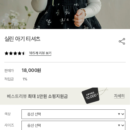
/
1
4
실린 아기 티셔츠
185개 리뷰 보기
18,000원
판매가
적립금
1%
색상
사이즈