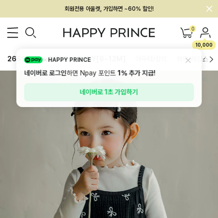
회원전용 아울렛, 가입하면 ~60% 할인!
멤버십 최대 28,000원 혜택
0
10,000
26SS 신상
BEST
BABY[6~12M]
아우터/상의
하의/레깅스
HAPPY PRINCE
네이버로 로그인
하면 Npay 포인트
1%
추가 지급!
네이버로 1초 가입하기