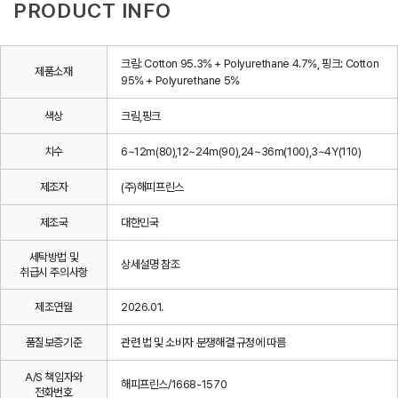
PRODUCT INFO
크림: Cotton 95.3% + Polyurethane 4.7%, 핑크: Cotton
제품소재
95% + Polyurethane 5%
색상
크림,핑크
치수
6~12m(80),12~24m(90),24~36m(100),3~4Y(110)
제조자
(주)해피프린스
제조국
대한민국
세탁방법 및
상세설명 참조
취급시 주의사항
제조연월
2026.01.
품질보증기준
관련 법 및 소비자 분쟁해결 규정에 따름
A/S 책임자와
해피프린스/1668-1570
전화번호