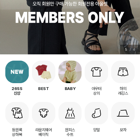
6
/
6
아우터
하의
26SS
BEST
BABY
상의
레깅스
신상
등원룩
라운지웨어
원피스
양말
모자
상하복
베이직
수트