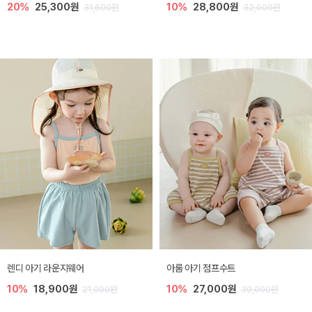
20%
25,300원
10%
28,800원
31,600원
32,000원
렌디 아기 라운지웨어
아롬 아기 점프수트
10%
18,900원
10%
27,000원
21,000원
30,000원