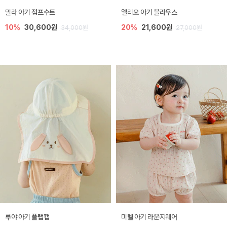
밀라 아기 점프수트
엘리오 아기 블라우스
10%
30,600원
20%
21,600원
34,000원
27,000원
루야 아기 플랩캡
미렐 아기 라운지웨어