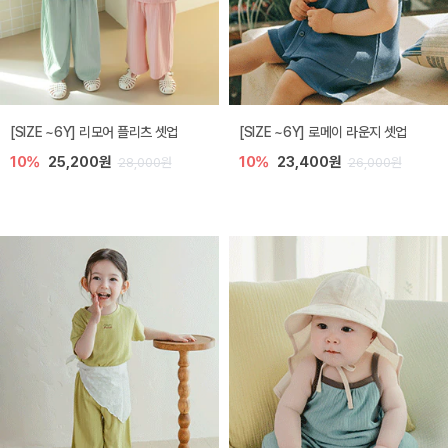
[SIZE ~6Y] 리모어 플리츠 셋업
[SIZE ~6Y] 로메이 라운지 셋업
10%
25,200원
10%
23,400원
28,000원
26,000원