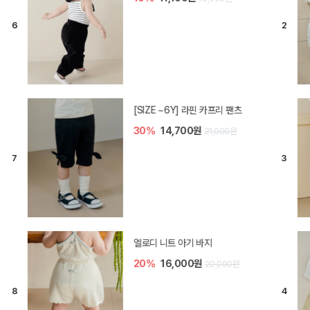
[SIZE ~6Y] 오뎃 라운지웨어
10%
20,700원
23,000원
[SIZE ~6Y] 블룸 플리츠 쓰리피스
셋업
10%
33,300원
37,000원