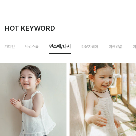
HOT KEYWORD
라운지웨어
가디건
바캉스룩
민소매/나시
여름양말
여