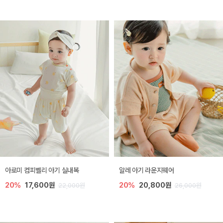
아로미 컴피벨리 아기 실내복
알레 아기 라운지웨어
20%
17,600원
20%
20,800원
22,000원
26,000원