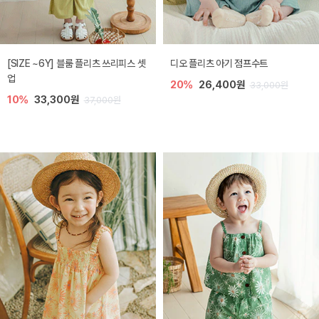
[SIZE ~6Y] 블룸 플리츠 쓰리피스 셋
디오 플리츠 아기 점프수트
업
20%
26,400원
33,000원
10%
33,300원
37,000원