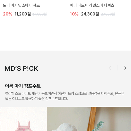
렌디 아기 라운지웨어
[SIZE ~6Y] 오뎃 라운지웨어
10%
18,900원
10%
20,700원
21,000원
23,000원
MD’S P!CK
아롬 아기 점프수트
컬러별 스트라이프 패턴이 돋보이면서 하단에 트임 스냅으로 실용성을 더해주고, 단독은
물론 이너로도 활용하기 좋은 점프수트입니다.