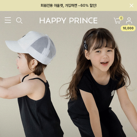
멤버십 최대 28,000원 혜택
0
10,000
26SS 신상
BEST
BABY[6~12M]
아우터/상의
하의/레깅스