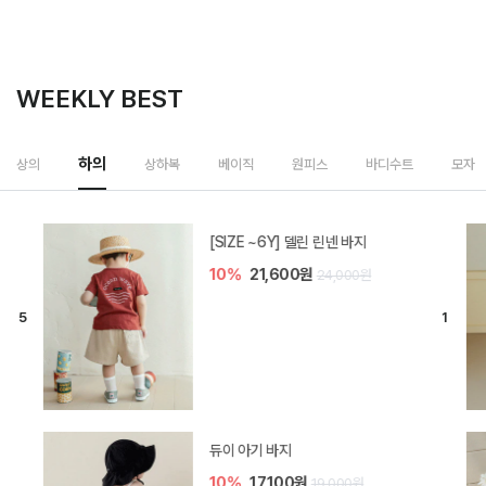
WEEKLY BEST
상하복
상의
하의
베이직
원피스
바디수트
모자
밀라 아기 셋업
20%
35,200원
44,000원
브렌 아기 블라우스 세트
10%
36,900원
41,000원