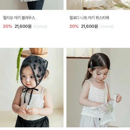
미렐 아기 라운지웨어
[SIZE ~6Y] 로미나 라운지 셋업
10%
28,800원
10%
26,100원
32,000원
29,000원