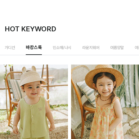
HOT KEYWORD
민소매/나시
가디건
바캉스룩
라운지웨어
여름양말
여