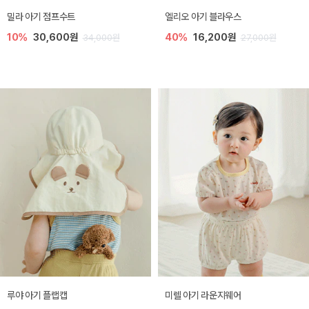
밀라 아기 점프수트
엘리오 아기 블라우스
10%
30,600원
40%
16,200원
34,000원
27,000원
루야 아기 플랩캡
미렐 아기 라운지웨어