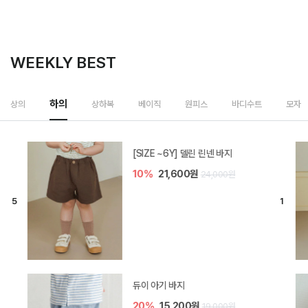
WEEKLY BEST
하의
상의
상하복
베이직
원피스
바디수트
모자
[SIZE ~6Y] 델린 린넨 바지
10%
21,600원
24,000원
듀이 아기 바지
20%
15,200원
19,000원