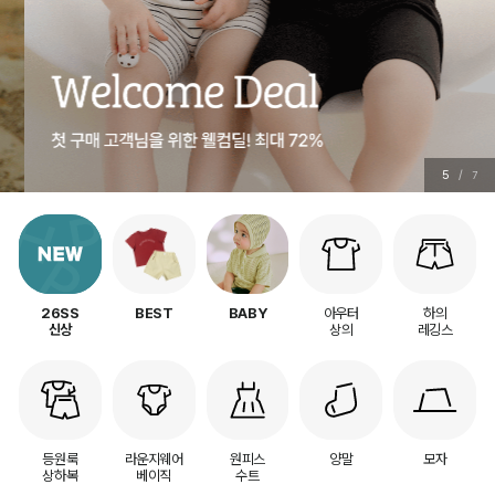
5
/
7
아우터
하의
26SS
BEST
BABY
상의
레깅스
신상
등원룩
라운지웨어
원피스
양말
모자
상하복
베이직
수트