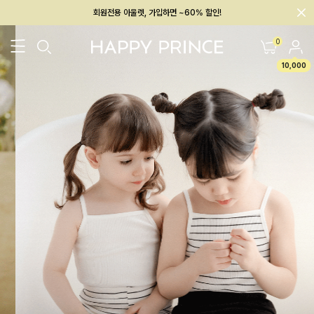
회원전용 아울렛, 가입하면 ~60% 할인!
멤버십 최대 28,000원 혜택
0
10,000
26SS 신상
BEST
BABY[6~12M]
아우터/상의
하의/레깅스