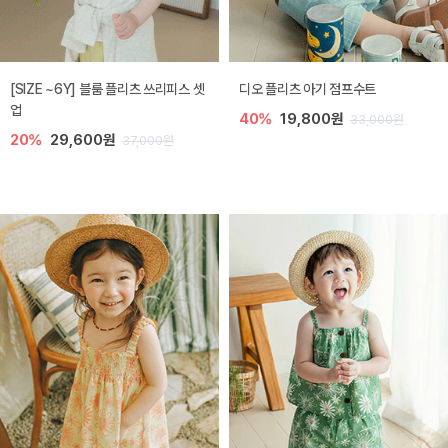
[SIZE ~6Y] 블룸 플리츠 쓰리피스 셋
디오 플리츠 아기 점프수트
업
40%
19,800원
33,000원
20%
29,600원
37,000원