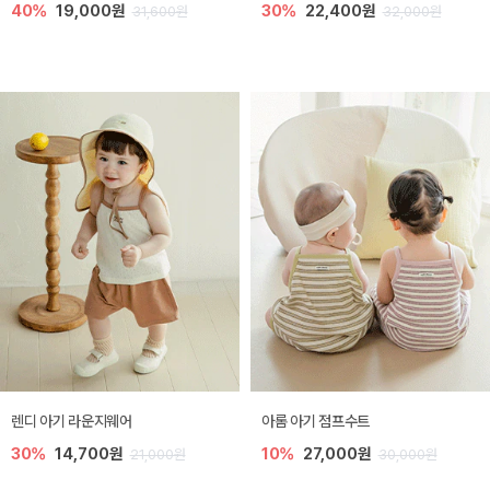
40%
19,000원
30%
22,400원
31,600원
32,000원
렌디 아기 라운지웨어
아롬 아기 점프수트
30%
14,700원
10%
27,000원
21,000원
30,000원