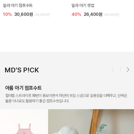
토닉 아기 민소매 티셔츠
베티 니트 아기 민소매 티셔츠
20%
11,200원
10%
24,300원
14,000원
27,000원
MD’S P!CK
아롬 아기 점프수트
컬러별 스트라이프 패턴이 돋보이면서 하단에 트임 스냅으로 실용성을 더해주고, 단독은
물론 이너로도 활용하기 좋은 점프수트입니다.