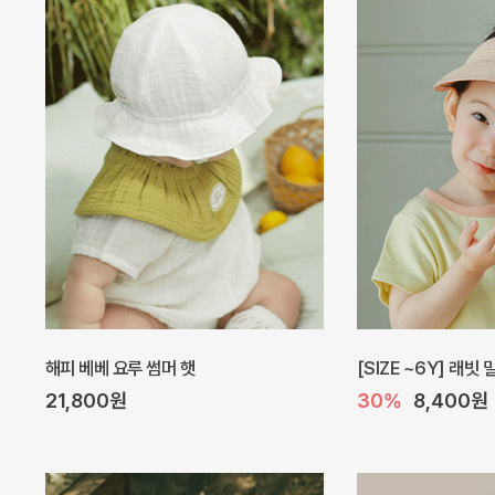
[SIZE ~7Y] 아이스크림 쿨링슈
퓨네 여름 아기 니삭
30%
2,100원
5%
4,400원
3,000원