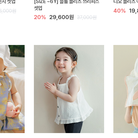
라운지 셋업
[SIZE ~6Y] 블룸 플리츠 쓰리피스
디오 플리츠 
셋업
40%
19
6,000원
20%
29,600원
37,000원