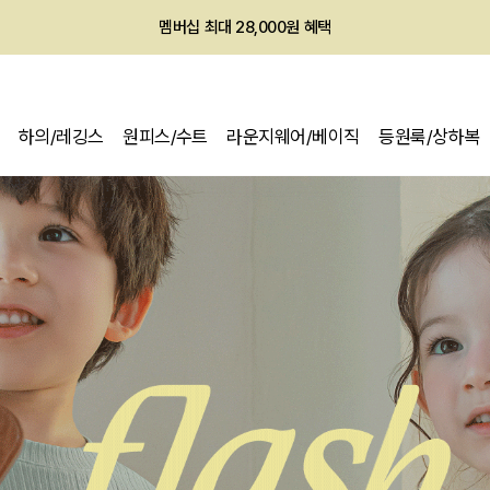
멤버십 최대 28,000원 혜택
하의/레깅스
원피스/수트
라운지웨어/베이직
등원룩/상하복