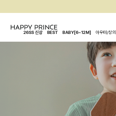
26SS 신상
BEST
BABY[6~12M]
아우터/상의