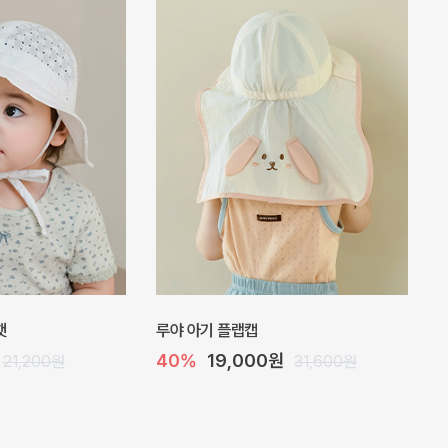
여름 양말 2색세트
미라솔 아이스 아기 니삭스
5%
3,300원
,800원
3,400원