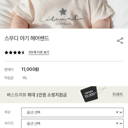
스무디 아기 헤어밴드
99개 리뷰 보기
11,000원
판매가
적립금
1%
색상
사이즈