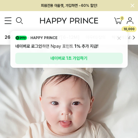
멤버십 최대 28,000원 혜택
0
10,000
26SS 신상
BEST
BABY[6~12M]
아우터/상의
하의/레깅스
HAPPY PRINCE
네이버로 로그인
하면 Npay 포인트
1%
추가 지급!
네이버로 1초 가입하기