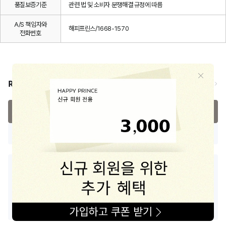
품질보증기준
관련 법 및 소비자 분쟁해결 규정에 따름
A/S 책임자와
해피프린스/1668-1570
전화번호