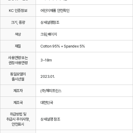
KC 인증정보
어린이제품 안전확인
크기, 중량
상세설명참조
색상
크림,베이지
재질
Cotton 95% + Spandex 5%
사용연령 또는
3~18m
권장사용연령
동일모델의
2023.01.
출시년월
제조자
(주)해피프린스
제조국
대한민국
취급방법 및
취급시 주의사항,
상세설명 참조
안전표시