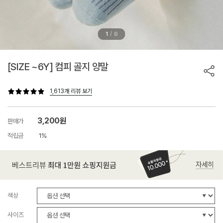
/
1
6
[SIZE ~6Y] 컴피 골지 양말
1,613개 리뷰 보기
3,200원
판매가
적립금
1%
색상
사이즈