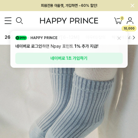
회원전용 아울렛, 가입하면 ~60% 할인!
멤버십 최대 28,000원 혜택
0
10,000
26SS 신상
BEST
BABY[6~12M]
아우터/상의
하의/레깅스
HAPPY PRINCE
네이버로 로그인
하면 Npay 포인트
1%
추가 지급!
네이버로 1초 가입하기