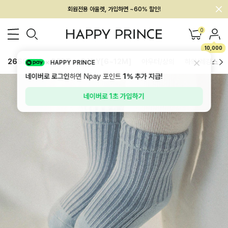
회원전용 아울렛, 가입하면 ~60% 할인!
멤버십 최대 28,000원 혜택
0
10,000
26SS 신상
BEST
BABY[6~12M]
아우터/상의
하의/레깅스
HAPPY PRINCE
네이버로 로그인
하면 Npay 포인트
1%
추가 지급!
네이버로 1초 가입하기