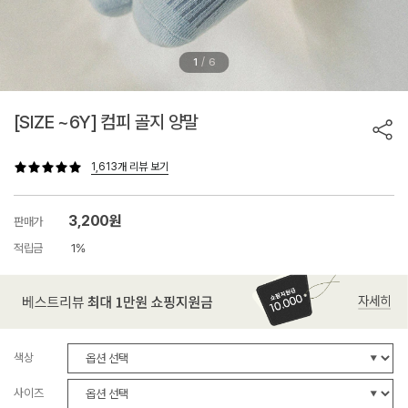
/
1
6
[SIZE ~6Y] 컴피 골지 양말
1,613개 리뷰 보기
3,200원
판매가
적립금
1%
색상
사이즈