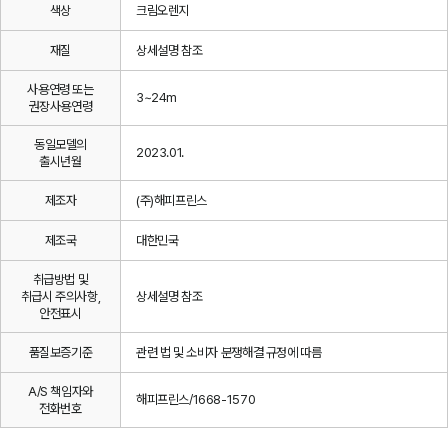
색상
크림오렌지
재질
상세설명 참조
사용연령 또는
3~24m
권장사용연령
동일모델의
2023.01.
출시년월
제조자
(주)해피프린스
제조국
대한민국
취급방법 및
취급시 주의사항,
상세설명 참조
안전표시
품질보증기준
관련 법 및 소비자 분쟁해결 규정에 따름
A/S 책임자와
해피프린스/1668-1570
전화번호