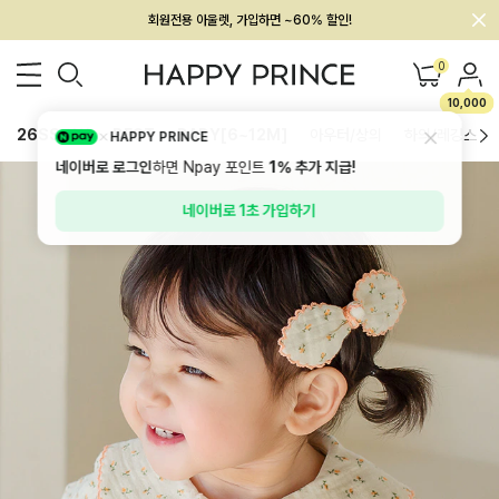
회원전용 아울렛, 가입하면 ~60% 할인!
멤버십 최대 28,000원 혜택
0
10,000
26SS 신상
BEST
BABY[6~12M]
아우터/상의
하의/레깅스
HAPPY PRINCE
네이버로 로그인
하면 Npay 포인트
1%
추가 지급!
네이버로 1초 가입하기