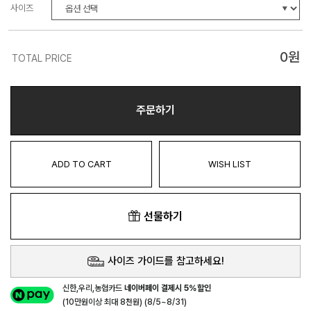
사이즈
0
원
TOTAL PRICE
주문하기
ADD TO CART
WISH LIST
선물하기
사이즈 가이드를 참고하세요!
신한,우리,농협카드
네이버페이 결제시 5%할인
(10만원이상 최대 8천원) (8/5~8/31)