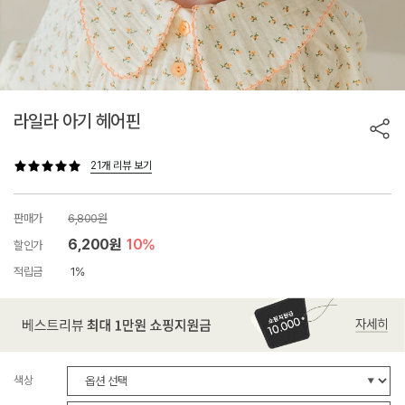
라일라 아기 헤어핀
21개 리뷰 보기
판매가
6,800원
6,200원
10%
할인가
적립금
1%
색상