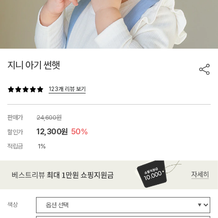
지니 아기 썬햇
123개 리뷰 보기
판매가
24,600원
12,300원
50%
할인가
적립금
1%
색상