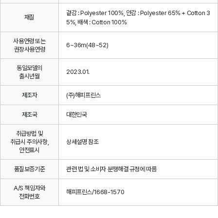
겉감 : Polyester 100%, 안감 : Polyester 65% + Cotton 3
재질
5%, 배색 : Cotton 100%
사용연령 또는
6~36m(48~52)
권장사용연령
동일모델의
2023.01.
출시년월
제조자
(주)해피프린스
제조국
대한민국
취급방법 및
취급시 주의사항,
상세설명 참조
안전표시
품질보증기준
관련 법 및 소비자 분쟁해결 규정에 따름
A/S 책임자와
해피프린스/1668-1570
전화번호