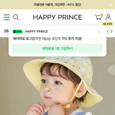
회원전용 아울렛, 가입하면 ~60% 할인!
멤버십 최대 28,000원 혜택
0
10,000
26SS 신상
BEST
BABY[6~12M]
아우터/상의
하의/레깅스
HAPPY PRINCE
네이버로 로그인
하면 Npay 포인트
1%
추가 지급!
네이버로 1초 가입하기