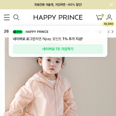
회원전용 아울렛, 가입하면 ~60% 할인!
멤버십 최대 28,000원 혜택
0
10,000
26SS 신상
BEST
BABY[6~12M]
아우터/상의
하의/레깅스
HAPPY PRINCE
네이버로 로그인
하면 Npay 포인트
1%
추가 지급!
네이버로 1초 가입하기