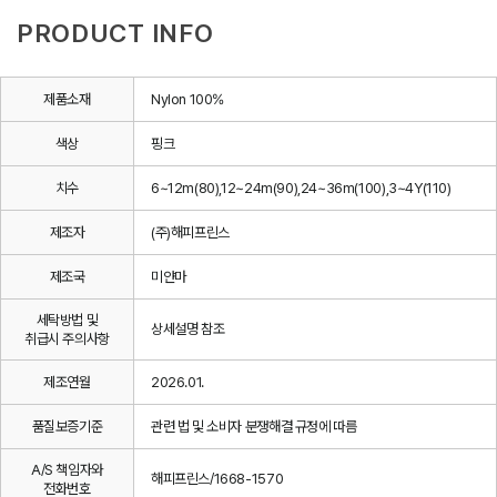
PRODUCT INFO
제품소재
Nylon 100%
색상
핑크
치수
6~12m(80),12~24m(90),24~36m(100),3~4Y(110)
제조자
(주)해피프린스
제조국
미얀마
세탁방법 및
상세설명 참조
취급시 주의사항
제조연월
2026.01.
품질보증기준
관련 법 및 소비자 분쟁해결 규정에 따름
A/S 책임자와
해피프린스/1668-1570
전화번호