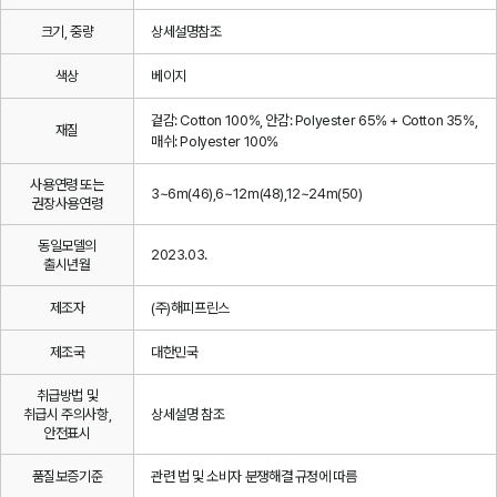
크기, 중량
상세설명참조
색상
베이지
겉감: Cotton 100%, 안감: Polyester 65% + Cotton 35%,
재질
매쉬: Polyester 100%
사용연령 또는
3~6m(46),6~12m(48),12~24m(50)
권장사용연령
동일모델의
2023.03.
출시년월
제조자
(주)해피프린스
제조국
대한민국
취급방법 및
취급시 주의사항,
상세설명 참조
안전표시
품질보증기준
관련 법 및 소비자 분쟁해결 규정에 따름