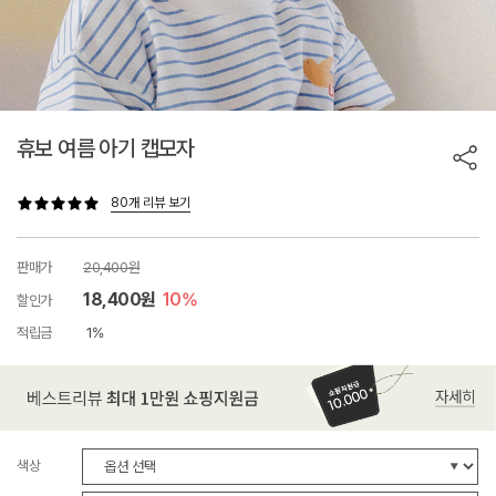
휴보 여름 아기 캡모자
80개 리뷰 보기
판매가
20,400원
18,400원
10%
할인가
적립금
1%
색상