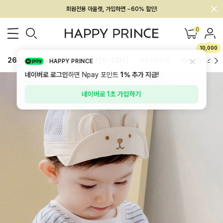
회원전용 아울렛, 가입하면 ~60% 할인!
멤버십 최대 28,000원 혜택
0
10,000
26SS 신상
BEST
BABY[6~12M]
아우터/상의
하의/레깅스
HAPPY PRINCE
네이버로 로그인
하면 Npay 포인트
1%
추가 지급!
네이버로 1초 가입하기