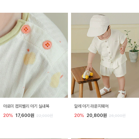
아로미 컴피벨리 아기 실내복
알레 아기 라운지웨어
20%
17,600원
20%
20,800원
22,000원
26,000원