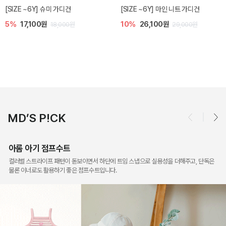
밀라 아기 점프수트
밀라 아기 셋업
10%
30,600원
20%
35,200원
34,000원
44,000원
MD’S P!CK
아롬 아기 점프수트
컬러별 스트라이프 패턴이 돋보이면서 하단에 트임 스냅으로 실용성을 더해주고, 단독은
물론 이너로도 활용하기 좋은 점프수트입니다.