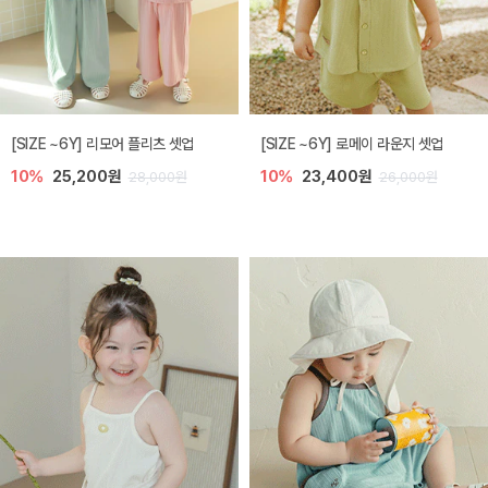
[SIZE ~6Y] 리모어 플리츠 셋업
[SIZE ~6Y] 로메이 라운지 셋업
10%
25,200원
10%
23,400원
28,000원
26,000원