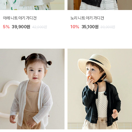
[SIZE ~6Y] 로메이 라운지 셋업
밀라 아기 원피스
10%
23,400원
20%
27,200원
26,000원
34,000원