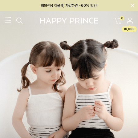
회원전용 아울렛, 가입하면 ~60% 할인!
멤버십 최대 28,000원 혜택
0
10,000
26SS 신상
BEST
BABY[6~12M]
아우터/상의
하의/레깅스