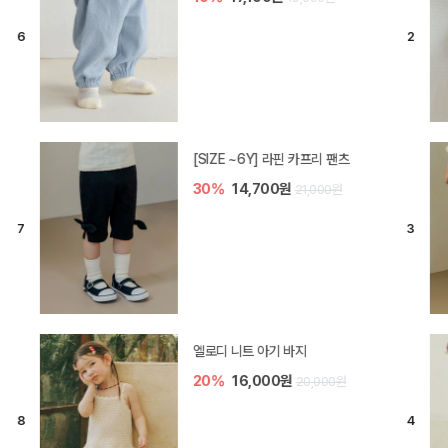
[SIZE ~6Y] 라핀 카프리 팬츠
30%
14,700원
21,000원
엘로디 니트 아기 바지
20%
16,000원
20,000원