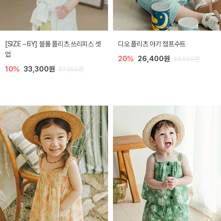
[SIZE ~6Y] 블룸 플리츠 쓰리피스 셋
디오 플리츠 아기 점프수트
업
20%
26,400원
33,000원
10%
33,300원
37,000원