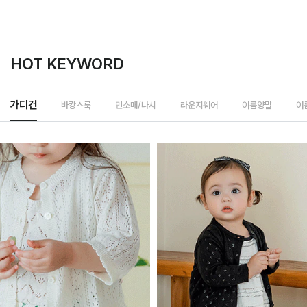
HOT KEYWORD
바캉스룩
가디건
민소매/나시
라운지웨어
여름양말
여