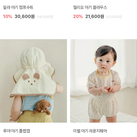
밀라 아기 점프수트
엘리오 아기 블라우스
10%
30,600원
20%
21,600원
34,000원
27,000원
루야 아기 플랩캡
미렐 아기 라운지웨어