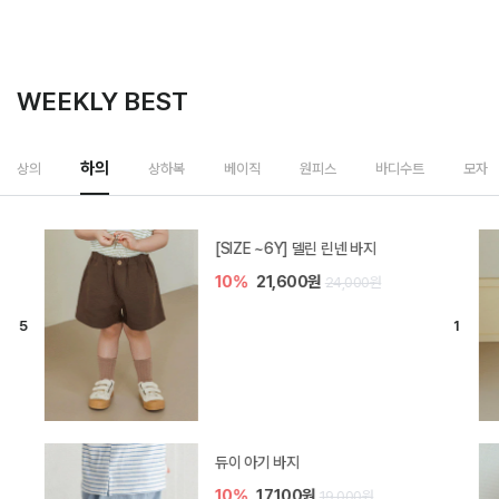
WEEKLY BEST
하의
상의
상하복
베이직
원피스
바디수트
모자
[SIZE ~6Y] 델린 린넨 바지
10%
21,600원
24,000원
듀이 아기 바지
10%
17,100원
19,000원