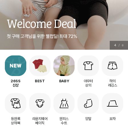
5
/
6
아우터
하의
26SS
BEST
BABY
상의
레깅스
신상
등원룩
라운지웨어
원피스
양말
모자
상하복
베이직
수트