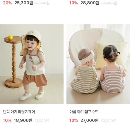
20%
25,300원
10%
28,800원
31,600원
32,000원
렌디 아기 라운지웨어
아롬 아기 점프수트
10%
18,900원
10%
27,000원
21,000원
30,000원