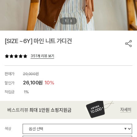
/
1
4
[SIZE ~6Y] 마인 니트 가디건
351개 리뷰 보기
판매가
29,000원
26,100원
10%
할인가
적립금
1%
색상