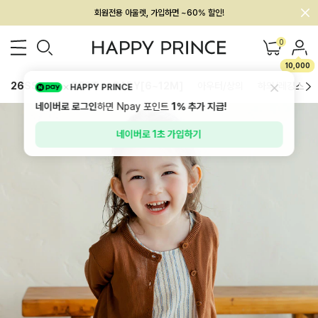
회원전용 아울렛, 가입하면 ~60% 할인!
멤버십 최대 28,000원 혜택
0
10,000
26SS 신상
BEST
BABY[6~12M]
아우터/상의
하의/레깅스
HAPPY PRINCE
네이버로 로그인
하면 Npay 포인트
1%
추가 지급!
네이버로 1초 가입하기