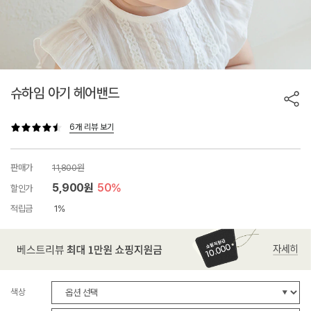
슈하임 아기 헤어밴드
6개 리뷰 보기
판매가
11,800원
5,900원
50%
할인가
적립금
1%
색상