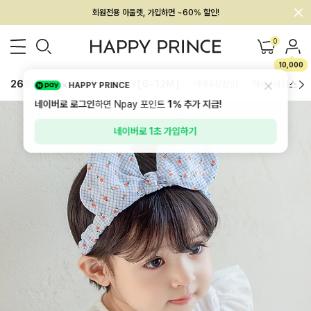
회원전용 아울렛, 가입하면 ~60% 할인!
멤버십 최대 28,000원 혜택
0
10,000
26SS 신상
BEST
BABY[6~12M]
아우터/상의
하의/레깅스
HAPPY PRINCE
네이버로 로그인
하면 Npay 포인트
1%
추가 지급!
네이버로 1초 가입하기