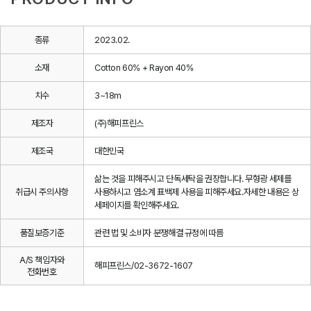
종류
2023.02.
소재
Cotton 60% + Rayon 40%
치수
3~18m
제조자
(주)해피프린스
제조국
대한민국
삶는 것을 피해주시고 단독세탁을 권장합니다. 무형광 세제를
취급시 주의사항
사용하시고 염소계 표백제 사용을 피해주세요.자세한 내용은 상
세페이지를 확인해주세요.
품질보증기준
관련 법 및 소비자 분쟁해결 규정에 따름
A/S 책임자와
해피프린스/02-3672-1607
전화번호