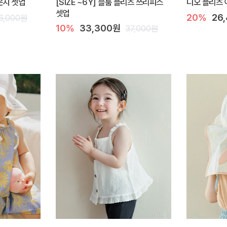
라운지 셋업
[SIZE ~6Y] 블룸 플리츠 쓰리피스
디오 플리츠 
셋업
20%
26
6,000원
10%
33,300원
37,000원