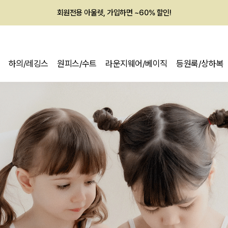
회원전용 아울렛, 가입하면 ~60% 할인!
멤버십 최대 28,000원 혜택
하의/레깅스
원피스/수트
라운지웨어/베이직
등원룩/상하복