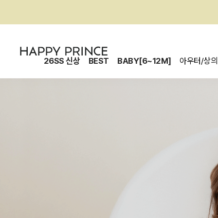
26SS 신상
BEST
BABY[6~12M]
아우터/상의