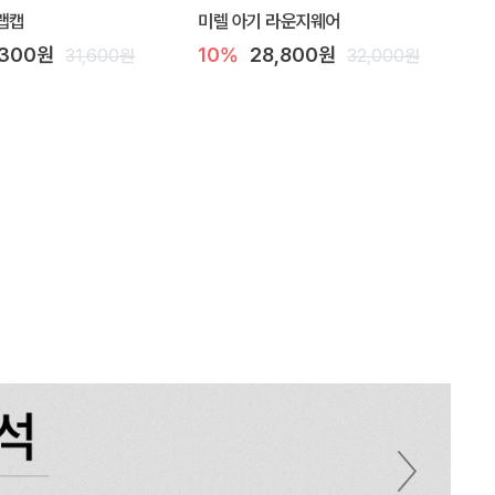
랩캡
미렐 아기 라운지웨어
,300원
10%
28,800원
31,600원
32,000원