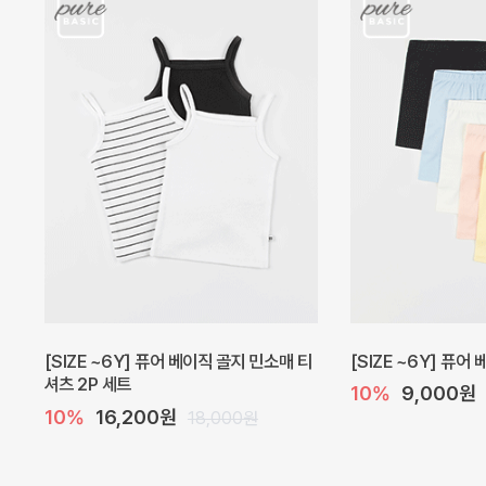
캐더린 뷔스티에 미니 아기 원피스
[SIZE ~6Y] 베르
10%
24,300원
10%
28,800원
27,000원