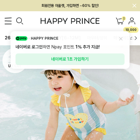
회원전용 아울렛, 가입하면 ~60% 할인!
멤버십 최대 28,000원 혜택
0
10,000
26SS 신상
BEST
BABY[6~12M]
아우터/상의
하의/레깅스
HAPPY PRINCE
네이버로 로그인
하면 Npay 포인트
1%
추가 지급!
네이버로 1초 가입하기