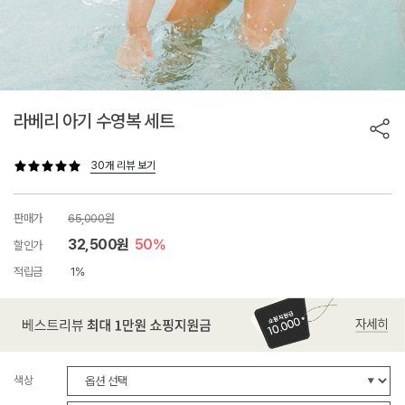
라베리 아기 수영복 세트
30개 리뷰 보기
판매가
65,000원
32,500원
50%
할인가
적립금
1%
색상