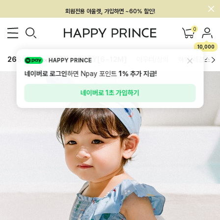
회원전용 아울렛, 가입하면 ~60% 할인!
멤버십 최대 28,000원 혜택
0
10,000
26SS 신상
BEST
BABY[6~12M]
아우터/상의
하의/레깅스
HAPPY PRINCE
네이버로 로그인
하면 Npay 포인트
1%
추가 지급!
네이버로 1초 가입하기