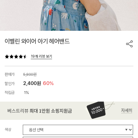
이벨린 와이어 아기 헤어밴드
19개 리뷰 보기
판매가
5,800원
2,400원
60%
할인가
적립금
1%
색상