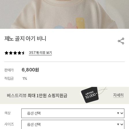
제노 골지 아기 비니
357개 리뷰 보기
6,800원
판매가
적립금
1%
색상
사이즈