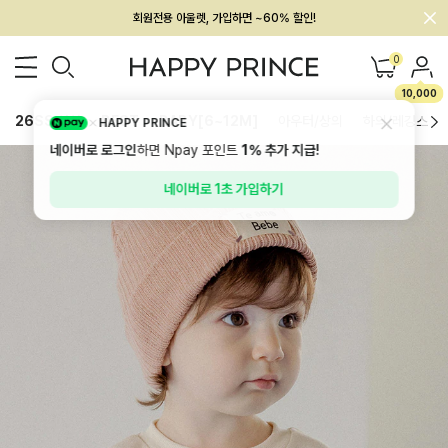
회원전용 아울렛, 가입하면 ~60% 할인!
멤버십 최대 28,000원 혜택
0
10,000
26SS 신상
BEST
BABY[6~12M]
아우터/상의
하의/레깅스
HAPPY PRINCE
네이버로 로그인
하면 Npay 포인트
1%
추가 지급!
네이버로 1초 가입하기