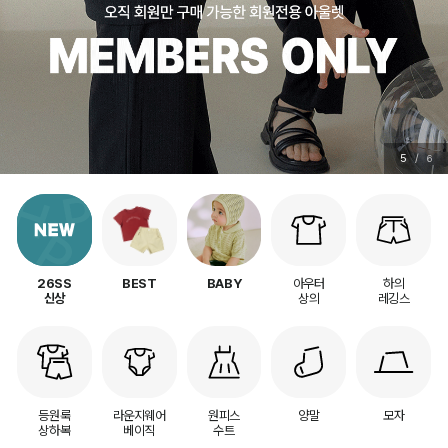
5
/
6
아우터
하의
26SS
BEST
BABY
상의
레깅스
신상
등원룩
라운지웨어
원피스
양말
모자
상하복
베이직
수트