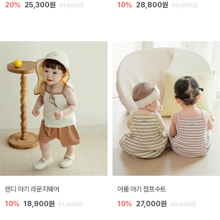
20%
25,300원
10%
28,800원
31,600원
32,000원
렌디 아기 라운지웨어
아롬 아기 점프수트
10%
18,900원
10%
27,000원
21,000원
30,000원