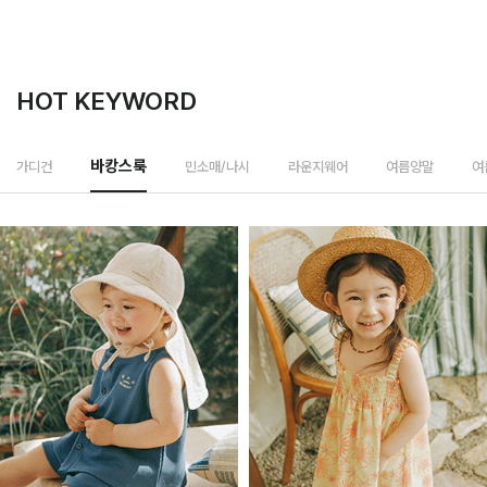
HOT KEYWORD
민소매/나시
가디건
바캉스룩
라운지웨어
여름양말
여