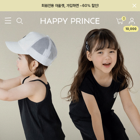
회원전용 아울렛, 가입하면 ~60% 할인!
멤버십 최대 28,000원 혜택
0
10,000
26SS 신상
BEST
BABY[6~12M]
아우터/상의
하의/레깅스