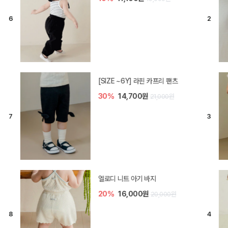
[SIZE ~6Y] 라핀 카프리 팬츠
30%
14,700원
21,000원
엘로디 니트 아기 바지
20%
16,000원
20,000원