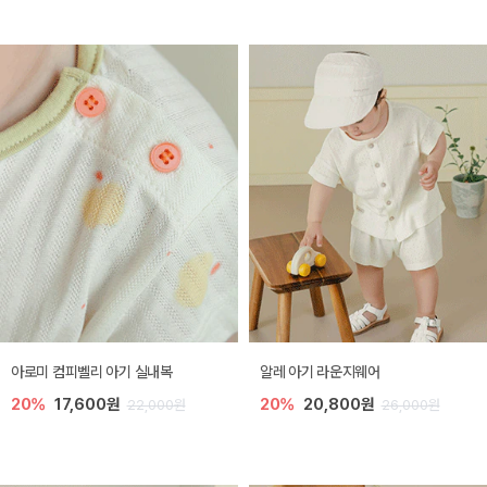
아로미 컴피벨리 아기 실내복
알레 아기 라운지웨어
20%
17,600원
20%
20,800원
22,000원
26,000원