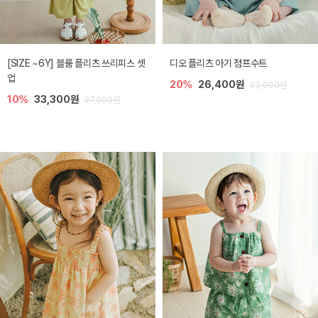
[SIZE ~6Y] 블룸 플리츠 쓰리피스 셋
디오 플리츠 아기 점프수트
업
20%
26,400원
33,000원
10%
33,300원
37,000원