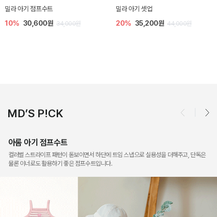
토닉 아기 민소매 티셔츠
베티 니트 아기 민소매 티셔츠
20%
11,200원
10%
24,300원
14,000원
27,000원
MD’S P!CK
아롬 아기 점프수트
컬러별 스트라이프 패턴이 돋보이면서 하단에 트임 스냅으로 실용성을 더해주고, 단독은
물론 이너로도 활용하기 좋은 점프수트입니다.