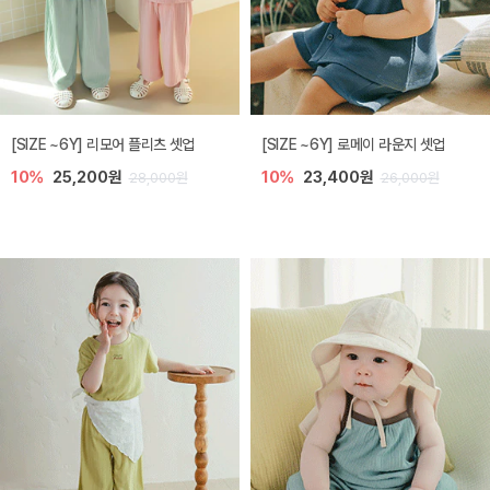
[SIZE ~6Y] 리모어 플리츠 셋업
[SIZE ~6Y] 로메이 라운지 셋업
10%
25,200원
10%
23,400원
28,000원
26,000원