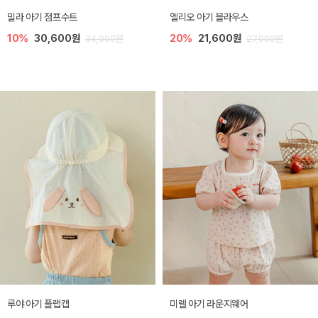
밀라 아기 점프수트
엘리오 아기 블라우스
10%
30,600원
20%
21,600원
34,000원
27,000원
루야 아기 플랩캡
미렐 아기 라운지웨어