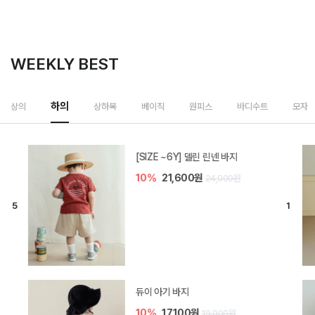
WEEKLY BEST
하의
상의
상하복
베이직
원피스
바디수트
모자
[SIZE ~6Y] 델린 린넨 바지
10%
21,600원
24,000원
듀이 아기 바지
10%
17,100원
19,000원