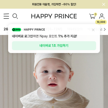
회원전용 아울렛, 가입하면 ~60% 할인!
멤버십 최대 28,000원 혜택
0
10,000
26SS 신상
BEST
BABY[6~12M]
아우터/상의
하의/레깅스
HAPPY PRINCE
네이버로 로그인
하면 Npay 포인트
1%
추가 지급!
네이버로 1초 가입하기