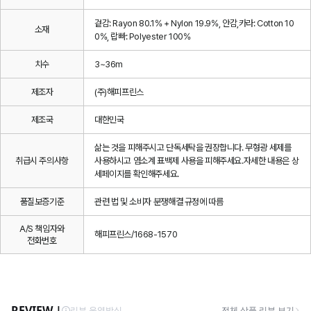
겉감: Rayon 80.1% + Nylon 19.9%, 안감,카라: Cotton 10
소재
0%, 랍빠: Polyester 100%
치수
3~36m
제조자
(주)해피프린스
제조국
대한민국
삶는 것을 피해주시고 단독세탁을 권장합니다. 무형광 세제를
취급시 주의사항
사용하시고 염소계 표백제 사용을 피해주세요.자세한 내용은 상
세페이지를 확인해주세요.
품질보증기준
관련 법 및 소비자 분쟁해결 규정에 따름
A/S 책임자와
해피프린스/1668-1570
전화번호