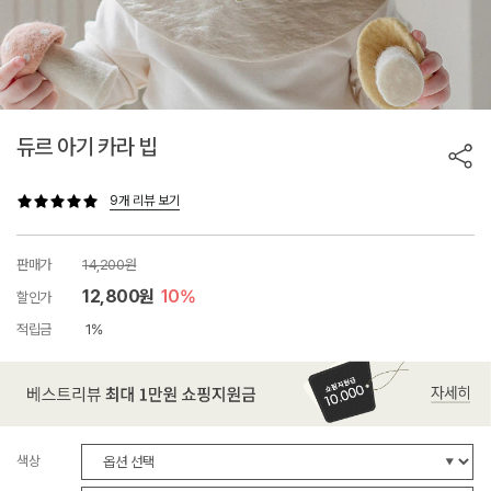
듀르 아기 카라 빕
9개 리뷰 보기
판매가
14,200원
12,800원
10%
할인가
적립금
1%
색상