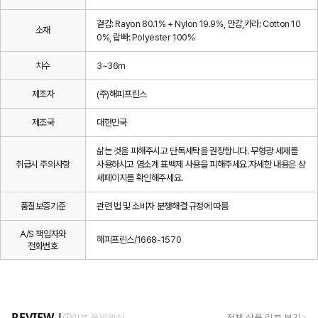
겉감: Rayon 80.1% + Nylon 19.9%, 안감,카라: Cotton 10
소재
0%, 랍빠: Polyester 100%
치수
3~36m
제조자
(주)해피프린스
제조국
대한민국
삶는 것을 피해주시고 단독세탁을 권장합니다. 무형광 세제를
취급시 주의사항
사용하시고 염소계 표백제 사용을 피해주세요.자세한 내용은 상
세페이지를 확인해주세요.
품질보증기준
관련 법 및 소비자 분쟁해결 규정에 따름
A/S 책임자와
해피프린스/1668-1570
전화번호