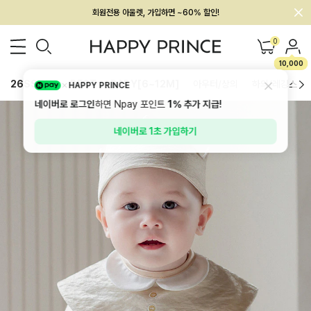
회원전용 아울렛, 가입하면 ~60% 할인!
멤버십 최대 28,000원 혜택
0
10,000
26SS 신상
BEST
BABY[6~12M]
아우터/상의
하의/레깅스
HAPPY PRINCE
네이버로 로그인
하면 Npay 포인트
1%
추가 지급!
네이버로 1초 가입하기