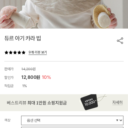
듀르 아기 카라 빕
9개 리뷰 보기
판매가
14,200원
12,800원
10%
할인가
적립금
1%
색상