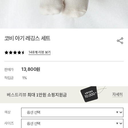
코비 아기 레깅스 세트
148개 리뷰 보기
13,800원
판매가
적립금
1%
색상
사이즈