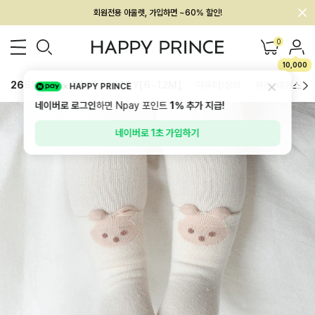
멤버십 최대 28,000원 혜택
0
10,000
26SS 신상
BEST
BABY[6~12M]
아우터/상의
하의/레깅스
HAPPY PRINCE
네이버로 로그인
하면 Npay 포인트
1%
추가 지급!
네이버로 1초 가입하기