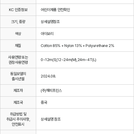
KC 인증정보
어린이제품 안전확인
크기, 중량
상세설명참조
색상
아이보리
재질
Cotton 85% + Nylon 13% + Polyurethane 2%
사용연령 또는
0~12m(S),12~24m(M),24m~4T(L)
권장사용연령
동일모델의
2024.08.
출시년월
제조자
(주)해피프린스
제조국
중국
취급방법 및
취급시 주의사항,
상세설명 참조
안전표시