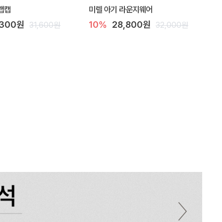
랩캡
미렐 아기 라운지웨어
,300원
10%
28,800원
31,600원
32,000원