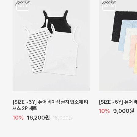
캐더린 뷔스티에 미니 아기 원피스
[SIZE ~6Y] 베르
10%
24,300원
10%
28,800원
27,000원