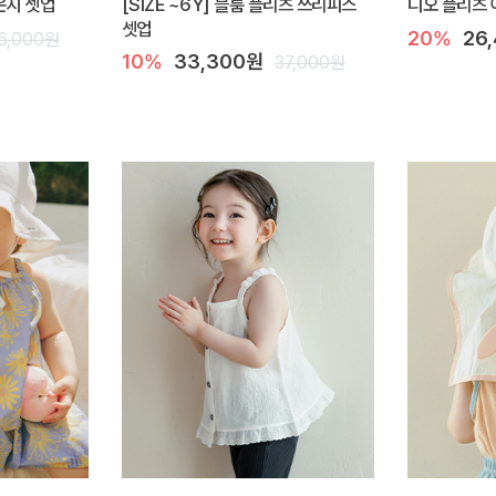
라운지 셋업
[SIZE ~6Y] 블룸 플리츠 쓰리피스
디오 플리츠 
셋업
20%
26
6,000원
10%
33,300원
37,000원