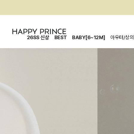
26SS 신상
BEST
BABY[6~12M]
아우터/상의