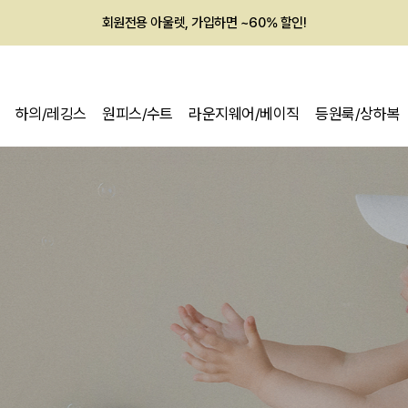
멤버십 최대 28,000원 혜택
하의/레깅스
원피스/수트
라운지웨어/베이직
등원룩/상하복