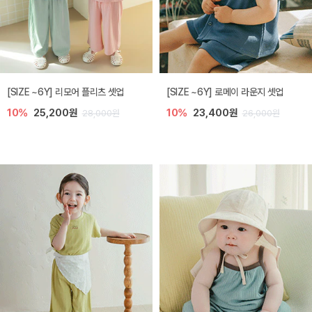
[SIZE ~6Y] 리모어 플리츠 셋업
[SIZE ~6Y] 로메이 라운지 셋업
10%
25,200원
10%
23,400원
28,000원
26,000원