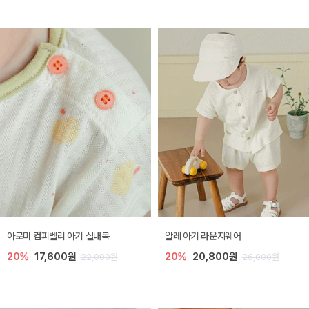
아로미 컴피벨리 아기 실내복
알레 아기 라운지웨어
20%
17,600원
20%
20,800원
22,000원
26,000원