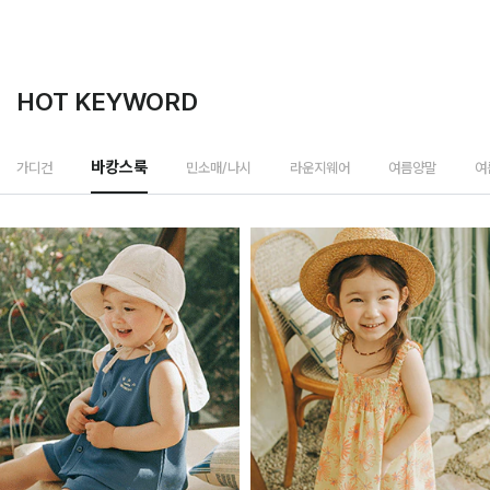
HOT KEYWORD
민소매/나시
가디건
바캉스룩
라운지웨어
여름양말
여