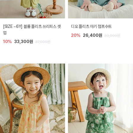
[SIZE ~6Y] 블룸 플리츠 쓰리피스 셋
디오 플리츠 아기 점프수트
업
20%
26,400원
33,000원
10%
33,300원
37,000원