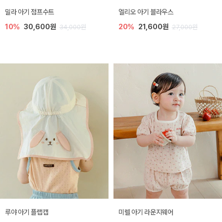
밀라 아기 점프수트
엘리오 아기 블라우스
10%
30,600원
20%
21,600원
34,000원
27,000원
루야 아기 플랩캡
미렐 아기 라운지웨어