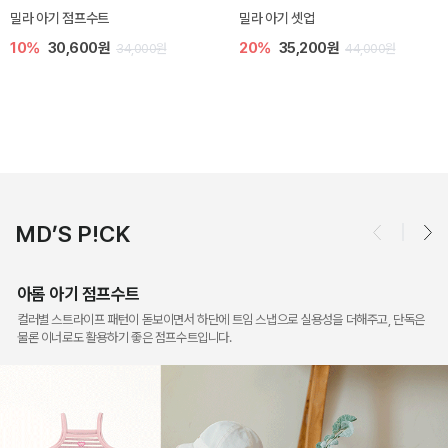
토닉 아기 민소매 티셔츠
베티 니트 아기 민소매 티셔츠
20%
11,200원
10%
24,300원
14,000원
27,000원
MD’S P!CK
아롬 아기 점프수트
컬러별 스트라이프 패턴이 돋보이면서 하단에 트임 스냅으로 실용성을 더해주고, 단독은
물론 이너로도 활용하기 좋은 점프수트입니다.