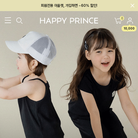
회원전용 아울렛, 가입하면 ~60% 할인!
멤버십 최대 28,000원 혜택
0
10,000
26SS 신상
BEST
BABY[6~12M]
아우터/상의
하의/레깅스