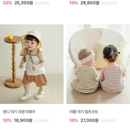
20%
25,300원
10%
28,800원
31,600원
32,000원
렌디 아기 라운지웨어
아롬 아기 점프수트
10%
18,900원
10%
27,000원
21,000원
30,000원