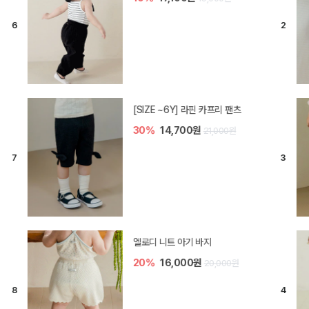
[SIZE ~6Y] 라핀 카프리 팬츠
30%
14,700원
21,000원
엘로디 니트 아기 바지
20%
16,000원
20,000원