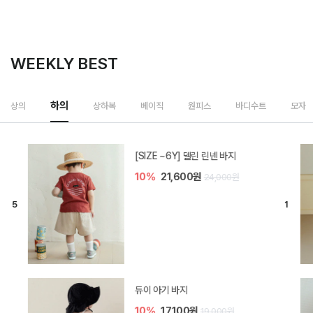
WEEKLY BEST
하의
상의
상하복
베이직
원피스
바디수트
모자
[SIZE ~6Y] 델린 린넨 바지
10%
21,600원
24,000원
듀이 아기 바지
10%
17,100원
19,000원