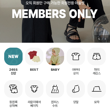
5
/
6
아우터
하의
26SS
BEST
BABY
상의
레깅스
신상
등원룩
라운지웨어
원피스
양말
모자
상하복
베이직
수트