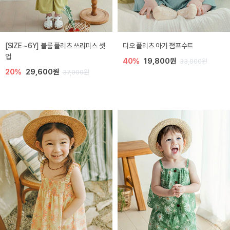
[SIZE ~6Y] 블룸 플리츠 쓰리피스 셋
디오 플리츠 아기 점프수트
업
40%
19,800원
33,000원
20%
29,600원
37,000원