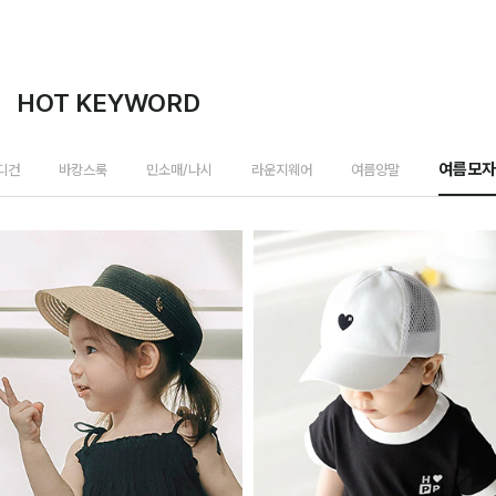
HOT KEYWORD
가디건
바캉스룩
민소매/나시
라운지웨어
여름양말
여