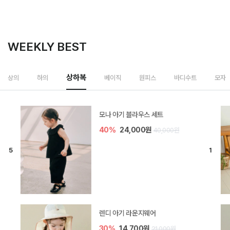
WEEKLY BEST
상하복
상의
하의
베이직
원피스
바디수트
모자
모나 아기 블라우스 세트
40%
24,000원
40,000원
렌디 아기 라운지웨어
30%
14,700원
21,000원