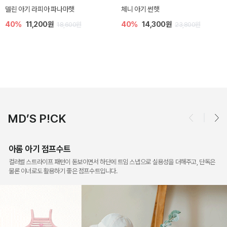
[SIZE ~6Y] 슈미 가디건
[SIZE ~6Y] 마인 니트 가디건
5%
17,100원
20%
23,200원
18,000원
29,000원
MD’S P!CK
아롬 아기 점프수트
컬러별 스트라이프 패턴이 돋보이면서 하단에 트임 스냅으로 실용성을 더해주고, 단독은
물론 이너로도 활용하기 좋은 점프수트입니다.