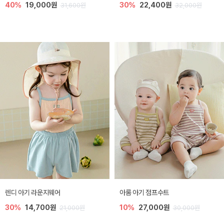
40%
19,000원
30%
22,400원
31,600원
32,000원
렌디 아기 라운지웨어
아롬 아기 점프수트
30%
14,700원
10%
27,000원
21,000원
30,000원