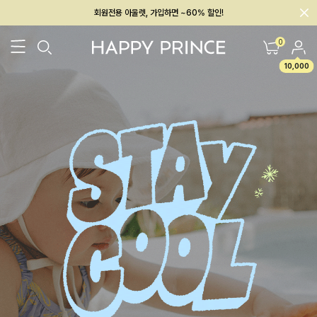
회원전용 아울렛, 가입하면 ~60% 할인!
멤버십 최대 28,000원 혜택
0
10,000
26SS 신상
BEST
BABY[6~12M]
아우터/상의
하의/레깅스