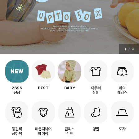
1
/
6
아우터
하의
26SS
BEST
BABY
상의
레깅스
신상
등원룩
라운지웨어
원피스
양말
모자
상하복
베이직
수트