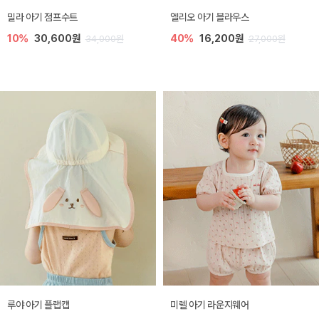
밀라 아기 점프수트
엘리오 아기 블라우스
10%
30,600원
40%
16,200원
34,000원
27,000원
루야 아기 플랩캡
미렐 아기 라운지웨어