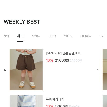
WEEKLY BEST
하의
상의
상하복
베이직
원피스
바디수트
모자
[SIZE ~6Y] 델린 린넨 바지
10%
21,600원
24,000원
듀이 아기 바지
10%
17,100원
19,000원