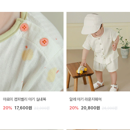
아로미 컴피벨리 아기 실내복
알레 아기 라운지웨어
20%
17,600원
20%
20,800원
22,000원
26,000원