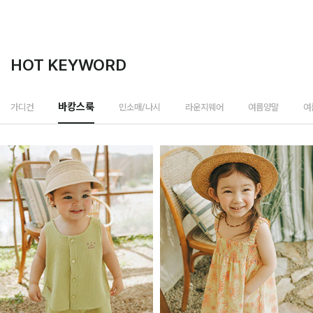
HOT KEYWORD
민소매/나시
가디건
바캉스룩
라운지웨어
여름양말
여