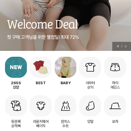
5
/
6
아우터
하의
26SS
BEST
BABY
상의
레깅스
신상
등원룩
라운지웨어
원피스
양말
모자
상하복
베이직
수트