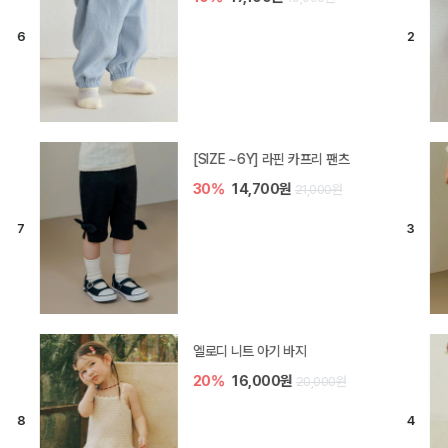
[SIZE ~6Y] 라핀 카프리 팬츠
30%
14,700원
21,000원
엘로디 니트 아기 바지
20%
16,000원
20,000원