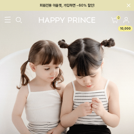
회원전용 아울렛, 가입하면 ~60% 할인!
멤버십 최대 28,000원 혜택
0
10,000
26SS 신상
BEST
BABY[6~12M]
아우터/상의
하의/레깅스