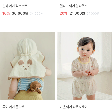
밀라 아기 점프수트
엘리오 아기 블라우스
10%
30,600원
20%
21,600원
34,000원
27,000원
루야 아기 플랩캡
미렐 아기 라운지웨어