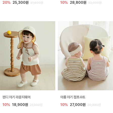
20%
25,300원
10%
28,800원
31,600원
32,000원
렌디 아기 라운지웨어
아롬 아기 점프수트
10%
18,900원
10%
27,000원
21,000원
30,000원