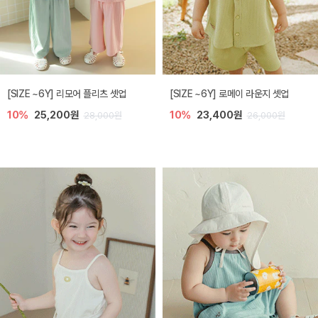
[SIZE ~6Y] 리모어 플리츠 셋업
[SIZE ~6Y] 로메이 라운지 셋업
10%
25,200원
10%
23,400원
28,000원
26,000원