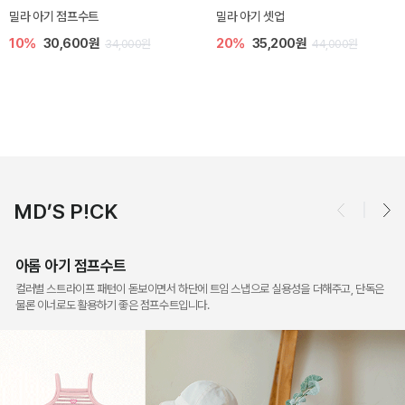
밀라 아기 셋업
토닉 아기 민소매 티셔츠
20%
35,200원
20%
11,200원
44,000원
14,000원
MD’S P!CK
아롬 아기 점프수트
컬러별 스트라이프 패턴이 돋보이면서 하단에 트임 스냅으로 실용성을 더해주고, 단독은
물론 이너로도 활용하기 좋은 점프수트입니다.