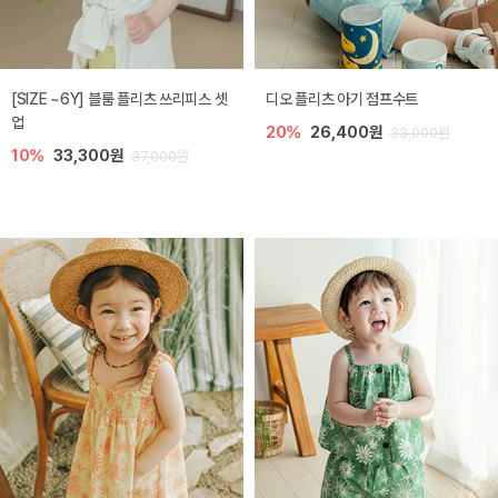
[SIZE ~6Y] 블룸 플리츠 쓰리피스 셋
디오 플리츠 아기 점프수트
업
20%
26,400원
33,000원
10%
33,300원
37,000원