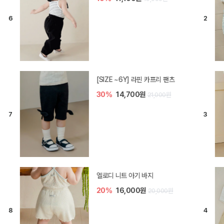
[SIZE ~6Y] 라핀 카프리 팬츠
30%
14,700원
21,000원
엘로디 니트 아기 바지
20%
16,000원
20,000원