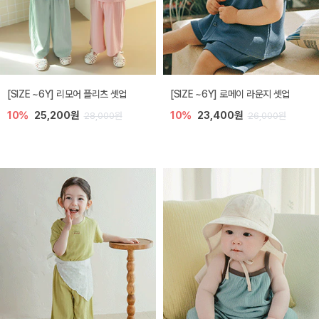
[SIZE ~6Y] 리모어 플리츠 셋업
[SIZE ~6Y] 로메이 라운지 셋업
10%
25,200원
10%
23,400원
28,000원
26,000원