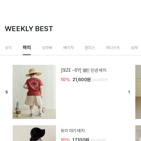
WEEKLY BEST
하의
상의
상하복
베이직
원피스
바디수트
모자
[SIZE ~6Y] 델린 린넨 바지
10%
21,600원
24,000원
듀이 아기 바지
10%
17,100원
19,000원