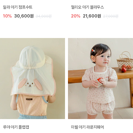
밀라 아기 점프수트
엘리오 아기 블라우스
10%
30,600원
20%
21,600원
34,000원
27,000원
루야 아기 플랩캡
미렐 아기 라운지웨어