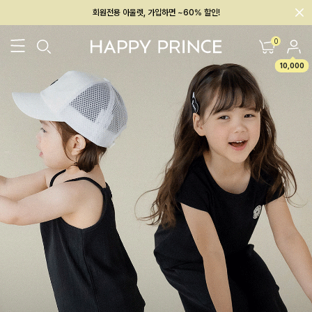
회원전용 아울렛, 가입하면 ~60% 할인!
멤버십 최대 28,000원 혜택
0
10,000
26SS 신상
BEST
BABY[6~12M]
아우터/상의
하의/레깅스