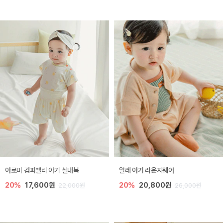
아로미 컴피벨리 아기 실내복
알레 아기 라운지웨어
20%
17,600원
20%
20,800원
22,000원
26,000원