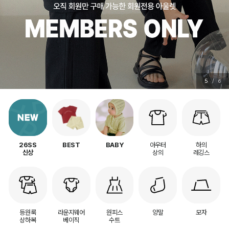
5
/
6
아우터
하의
26SS
BEST
BABY
상의
레깅스
신상
등원룩
라운지웨어
원피스
양말
모자
상하복
베이직
수트