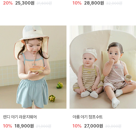
20%
25,300원
10%
28,800원
31,600원
32,000원
렌디 아기 라운지웨어
아롬 아기 점프수트
10%
18,900원
10%
27,000원
21,000원
30,000원