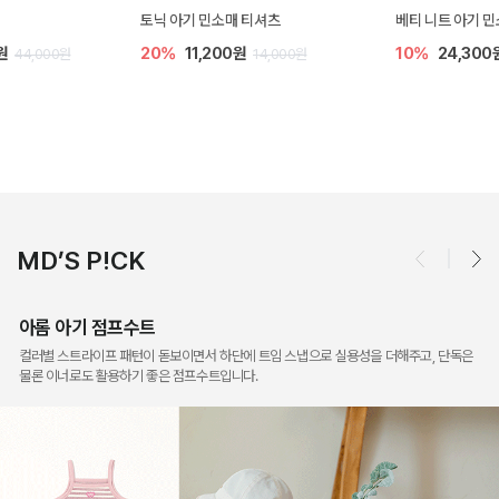
토닉 아기 민소매 티셔츠
베티 니트 아기 민소매 티셔츠
20%
11,200원
10%
24,300원
14,000원
27,000원
MD’S P!CK
아롬 아기 점프수트
컬러별 스트라이프 패턴이 돋보이면서 하단에 트임 스냅으로 실용성을 더해주고, 단독은
물론 이너로도 활용하기 좋은 점프수트입니다.