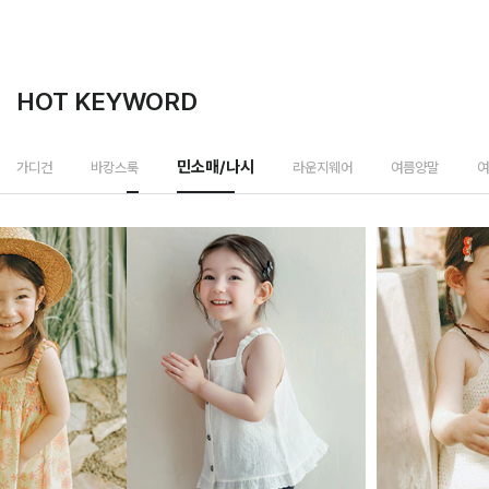
HOT KEYWORD
민소매/나시
가디건
바캉스룩
라운지웨어
여름양말
여