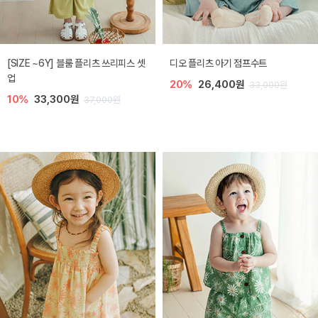
[SIZE ~6Y] 블룸 플리츠 쓰리피스 셋
디오 플리츠 아기 점프수트
업
20%
26,400원
33,000원
10%
33,300원
37,000원