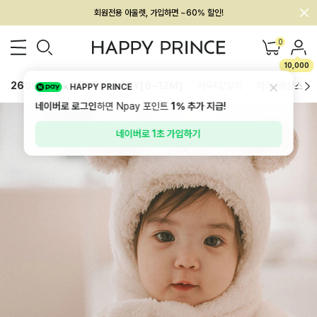
멤버십 최대 28,000원 혜택
0
10,000
26SS 신상
BEST
BABY[6~12M]
아우터/상의
하의/레깅스
HAPPY PRINCE
네이버로 로그인
하면 Npay 포인트
1%
추가 지급!
네이버로 1초 가입하기