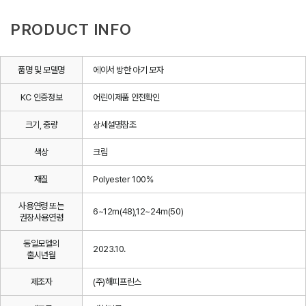
PRODUCT INFO
품명 및 모델명
에이서 방한 아기 모자
KC 인증정보
어린이제품 안전확인
크기, 중량
상세설명참조
색상
크림
재질
Polyester 100%
사용연령 또는
6~12m(48),12~24m(50)
권장사용연령
동일모델의
2023.10.
출시년월
제조자
(주)해피프린스