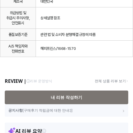
제조국
대한민국
취급방법 및
취급시 주의사항,
상세설명 참조
안전표시
품질보증기준
관련 법 및 소비자 분쟁해결 규정에 따름
A/S 책임자와
해피프린스/1668-1570
전화번호