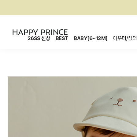
26SS 신상
BEST
BABY[6~12M]
아우터/상의