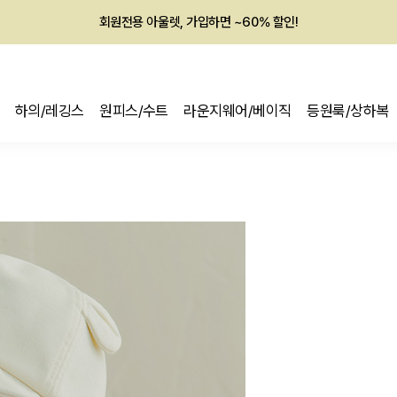
멤버십 최대 28,000원 혜택
하의/레깅스
원피스/수트
라운지웨어/베이직
등원룩/상하복