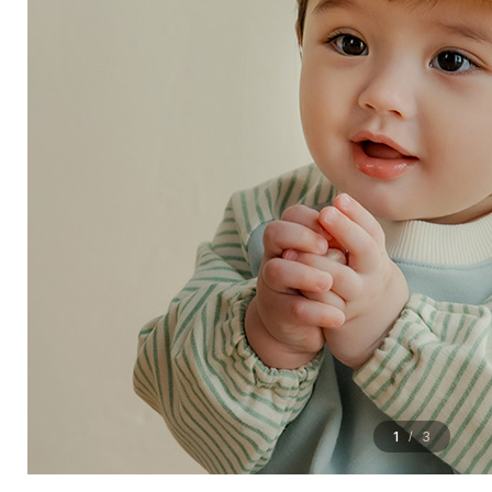
1
3
/