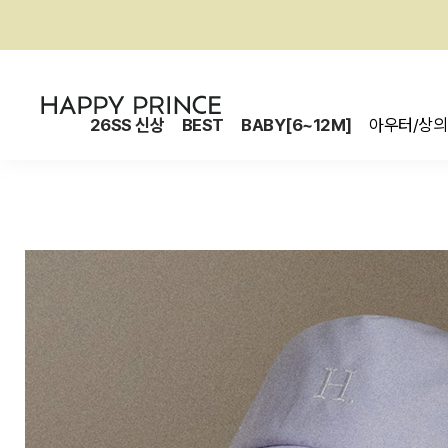
26SS 신상
BEST
BABY[6~12M]
아우터/상의