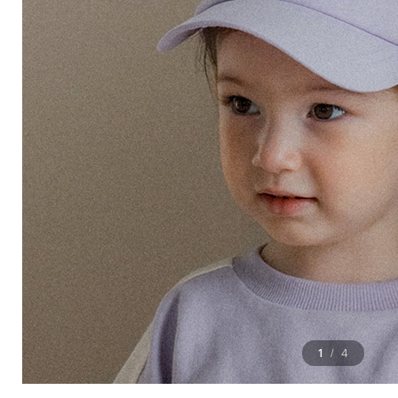
1
4
/