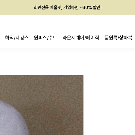
회원전용 아울렛, 가입하면 ~60% 할인!
멤버십 최대 28,000원 혜택
하의/레깅스
원피스/수트
라운지웨어/베이직
등원룩/상하복