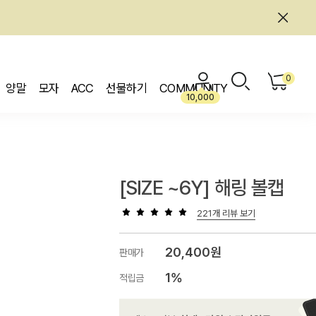
0
양말
모자
ACC
선물하기
COMMUNITY
10,000
[SIZE ~6Y] 해링 볼캡
221개 리뷰 보기
20,400원
판매가
1%
적립금