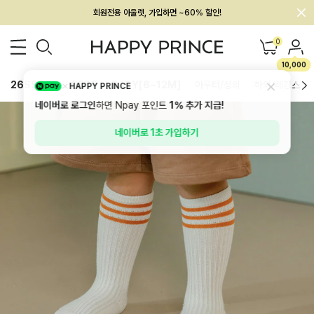
멤버십 최대 28,000원 혜택
0
10,000
26SS 신상
BEST
BABY[6~12M]
아우터/상의
하의/레깅스
HAPPY PRINCE
네이버로 로그인
하면 Npay 포인트
1%
추가 지급!
네이버로 1초 가입하기