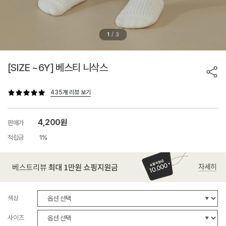
/
1
3
[SIZE ~6Y] 베스티 니삭스
435개 리뷰 보기
4,200원
판매가
적립금
1%
색상
사이즈