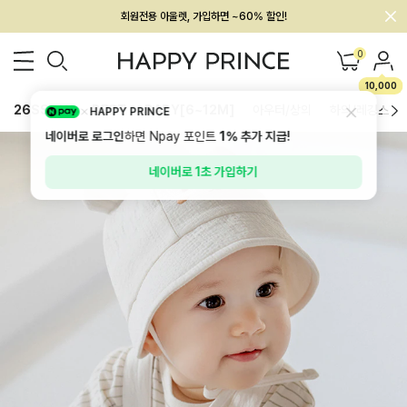
회원전용 아울렛, 가입하면 ~60% 할인!
멤버십 최대 28,000원 혜택
0
10,000
26SS 신상
BEST
BABY[6~12M]
아우터/상의
하의/레깅스
HAPPY PRINCE
네이버로 로그인
하면 Npay 포인트
1%
추가 지급!
네이버로 1초 가입하기