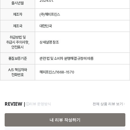
2024.01.
출시년월
제조자
(주)해피프린스
제조국
대한민국
취급방법 및
취급시 주의사항,
상세설명 참조
안전표시
품질보증기준
관련 법 및 소비자 분쟁해결 규정에 따름
A/S 책임자와
해피프린스/1668-1570
전화번호