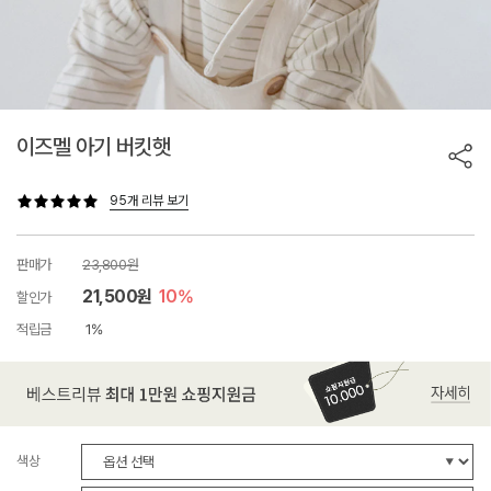
이즈멜 아기 버킷햇
95개 리뷰 보기
판매가
23,800원
21,500원
10%
할인가
적립금
1%
색상