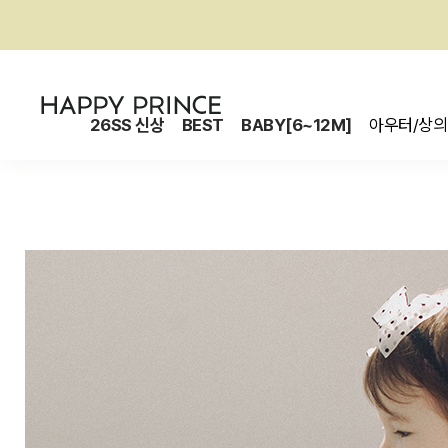
26SS 신상
BEST
BABY[6~12M]
아우터/상의