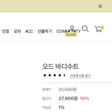
0
양말
모자
ACC
선물하기
COMMUNITY
10,000
오드 바디수트
318개 리뷰 보기
31,000원
판매가
27,900원
10%
할인가
1%
적립금