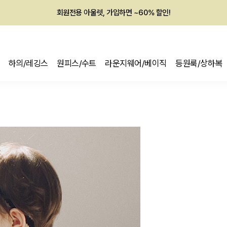
멤버십 최대 28,000원 혜택
하의/레깅스
원피스/수트
라운지웨어/베이직
등원룩/상하복