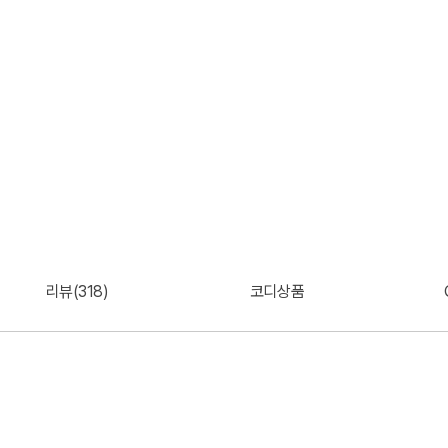
리뷰(318)
코디상품