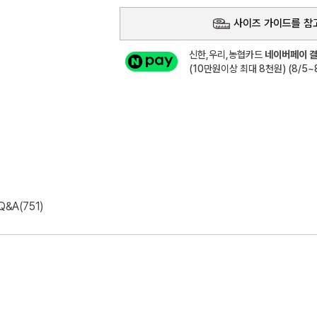
사이즈 가이드를 참
신한,우리,농협카드
네이버페이 결
(10만원이상 최대 8천원) (8/5~8
Q&A(751)