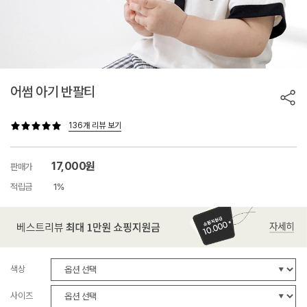
어썸 아기 반팔티
136개 리뷰 보기
17,000원
판매가
적립금
1%
색상
사이즈