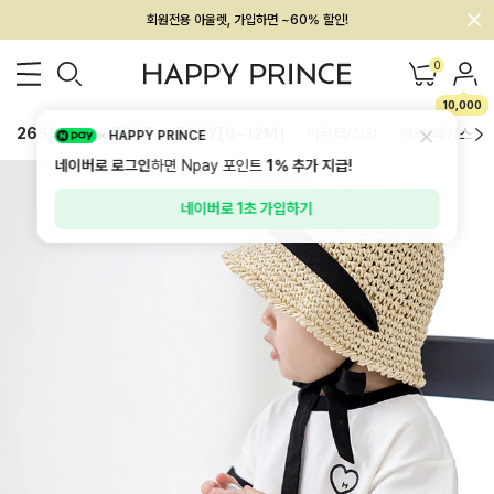
멤버십 최대 28,000원 혜택
0
10,000
26SS 신상
BEST
BABY[6~12M]
아우터/상의
하의/레깅스
HAPPY PRINCE
네이버로 로그인
하면 Npay 포인트
1%
추가 지급!
네이버로 1초 가입하기