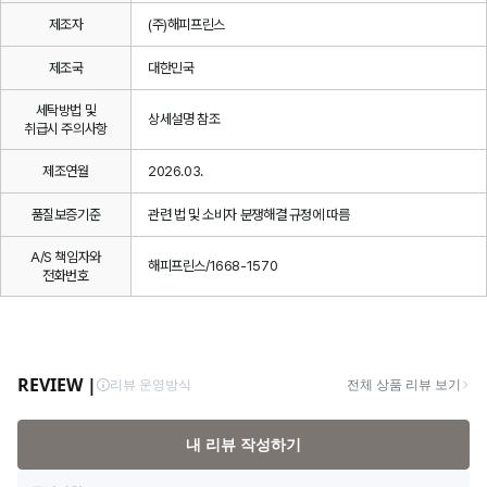
제조자
(주)해피프린스
제조국
대한민국
세탁방법 및
상세설명 참조
취급시 주의사항
제조연월
2026.03.
품질보증기준
관련 법 및 소비자 분쟁해결 규정에 따름
A/S 책임자와
해피프린스/1668-1570
전화번호