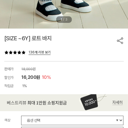
/
1
3
[SIZE ~6Y] 로트 바지
136개 리뷰 보기
판매가
18,000원
16,200원
10%
할인가
적립금
1%
색상