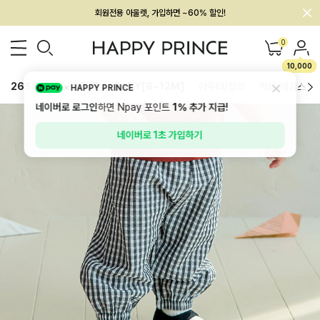
회원전용 아울렛, 가입하면 ~60% 할인!
멤버십 최대 28,000원 혜택
0
10,000
26SS 신상
BEST
BABY[6~12M]
아우터/상의
하의/레깅스
HAPPY PRINCE
네이버로 로그인
하면 Npay 포인트
1%
추가 지급!
네이버로 1초 가입하기