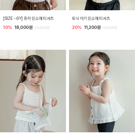
플로아 바디수트
디오 플리츠 아기 점프수트
10%
35,100원
20%
26,400원
39,000원
33,000원