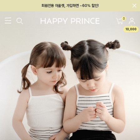
회원전용 아울렛, 가입하면 ~60% 할인!
멤버십 최대 28,000원 혜택
0
10,000
26SS 신상
BEST
BABY[6~12M]
아우터/상의
하의/레깅스