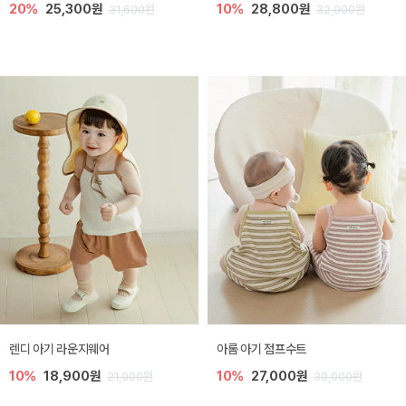
20%
25,300원
10%
28,800원
31,600원
32,000원
렌디 아기 라운지웨어
아롬 아기 점프수트
10%
18,900원
10%
27,000원
21,000원
30,000원