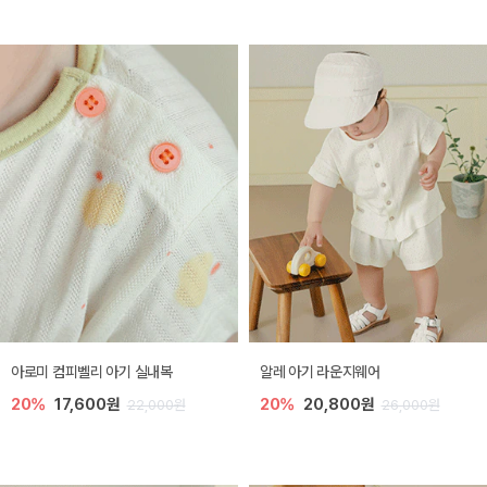
아로미 컴피벨리 아기 실내복
알레 아기 라운지웨어
20%
17,600원
20%
20,800원
22,000원
26,000원