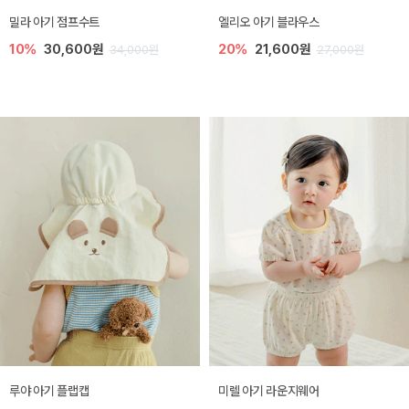
밀라 아기 점프수트
엘리오 아기 블라우스
10%
30,600원
20%
21,600원
34,000원
27,000원
루야 아기 플랩캡
미렐 아기 라운지웨어