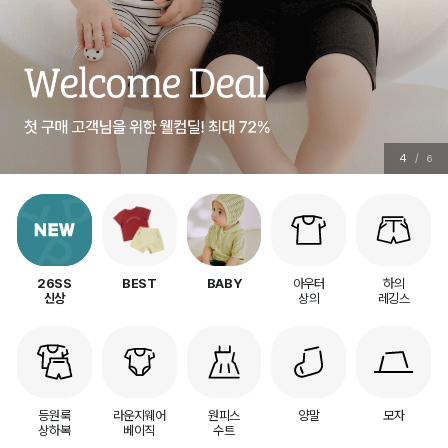
5
/
6
아우터
하의
26SS
BEST
BABY
상의
레깅스
신상
등원룩
라운지웨어
원피스
양말
모자
상하복
베이직
수트