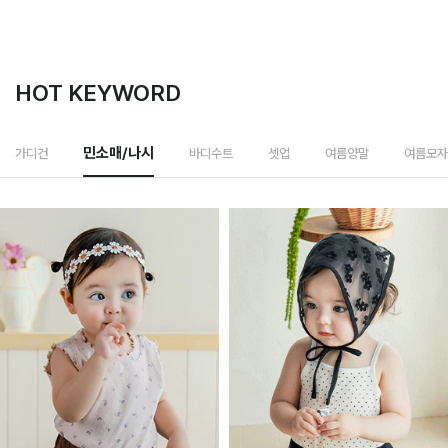
HOT KEYWORD
바디수트
가디건
민소매/나시
셋업
여름양말
여름모자