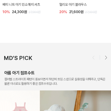
아롬 아기 점프수트
오드 바디수트
10%
27,000원
10%
27,900원
30,000원
31,000원
MD’S P!CK
아롬 아기 점프수트
컬러별 스트라이프 패턴이 돋보이면서 하단에 트임 스냅으로 실용성을 더해주고, 단독은
물론 이너로도 활용하기 좋은 점프수트입니다.