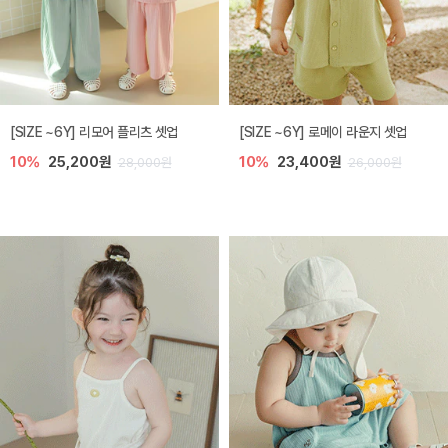
[SIZE ~6Y] 리모어 플리츠 셋업
[SIZE ~6Y] 로메이 라운지 셋업
10%
25,200원
10%
23,400원
28,000원
26,000원