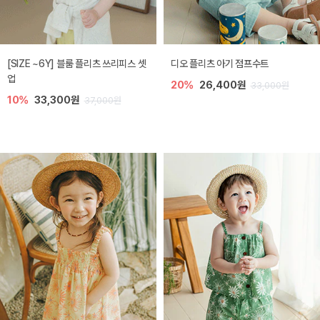
[SIZE ~6Y] 블룸 플리츠 쓰리피스 셋
디오 플리츠 아기 점프수트
업
20%
26,400원
33,000원
10%
33,300원
37,000원