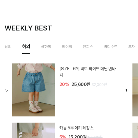
WEEKLY BEST
하의
상의
상하복
베이직
원피스
바디수트
모자
[SIZE ~6Y] 비토 와이드 데님 반바
지
20%
25,600원
32,000원
카몽 5부 아기 레깅스
5%
15,200원
16,000원