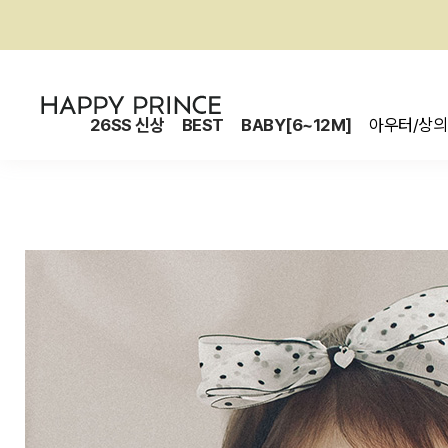
26SS 신상
BEST
BABY[6~12M]
아우터/상의