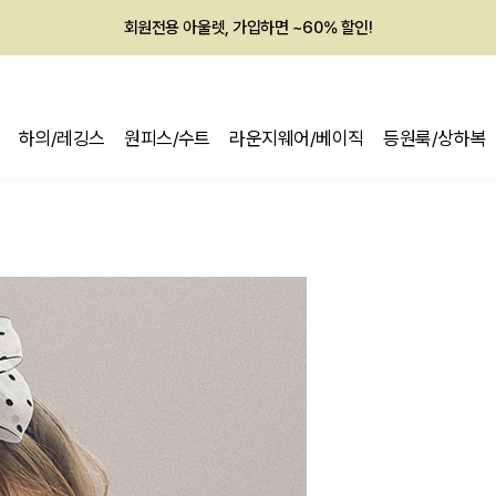
회원전용 아울렛, 가입하면 ~60% 할인!
멤버십 최대 28,000원 혜택
하의/레깅스
원피스/수트
라운지웨어/베이직
등원룩/상하복