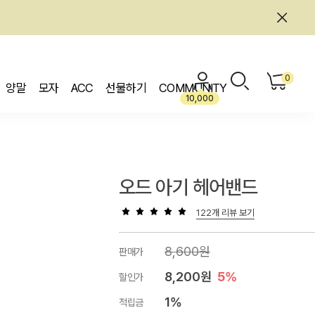
0
양말
모자
ACC
선물하기
COMMUNITY
10,000
오드 아기 헤어밴드
122개 리뷰 보기
8,600원
판매가
8,200원
5%
할인가
1%
적립금