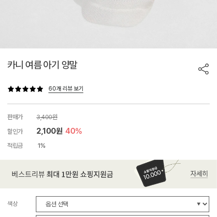
카니 여름 아기 양말
60개 리뷰 보기
판매가
3,400원
2,100원
40%
할인가
적립금
1%
색상