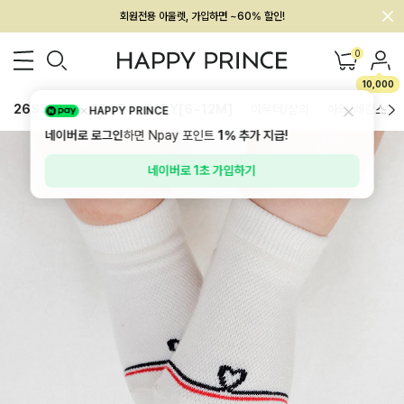
회원전용 아울렛, 가입하면 ~60% 할인!
멤버십 최대 28,000원 혜택
0
10,000
26SS 신상
BEST
BABY[6~12M]
아우터/상의
하의/레깅스
HAPPY PRINCE
네이버로 로그인
하면 Npay 포인트
1%
추가 지급!
네이버로 1초 가입하기