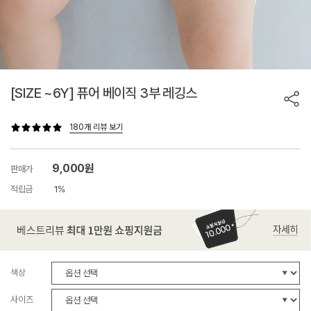
[SIZE ~6Y] 퓨어 베이직 3부 레깅스
180개 리뷰 보기
9,000원
판매가
적립금
1%
색상
사이즈