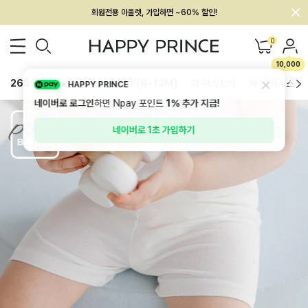
회원전용 아울렛, 가입하면 ~60% 할인!
멤버십 최대 28,000원 혜택
0
10,000
26SS 신상
BEST
BABY[6~12M]
아우터/상의
하의/레깅스
HAPPY PRINCE
네이버로 로그인
하면 Npay 포인트
1%
추가 지급!
네이버로 1초 가입하기