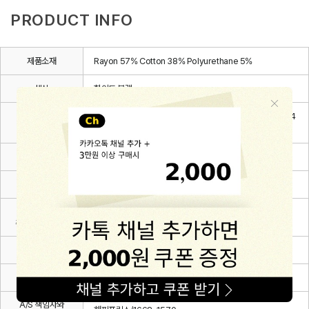
PRODUCT INFO
제품소재
Rayon 57% Cotton 38% Polyurethane 5%
색상
화이트,블랙
6~12m(80), 12~24m(90), 24~36m(100), 3~4Y(110), 4
치수
~5Y(120), 5~6Y(130)
제조자
(주)해피프린스
제조국
대한민국
세탁방법 및
상세설명 참조
취급시 주의사항
제조연월
2026.03.
품질보증기준
관련 법 및 소비자 분쟁해결 규정에 따름
A/S 책임자와