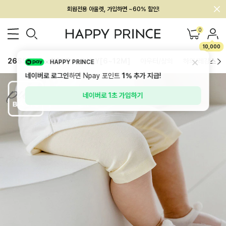
회원전용 아울렛, 가입하면 ~60% 할인!
멤버십 최대 28,000원 혜택
0
10,000
26SS 신상
BEST
BABY[6~12M]
아우터/상의
하의/레깅스
HAPPY PRINCE
네이버로 로그인
하면 Npay 포인트
1%
추가 지급!
네이버로 1초 가입하기