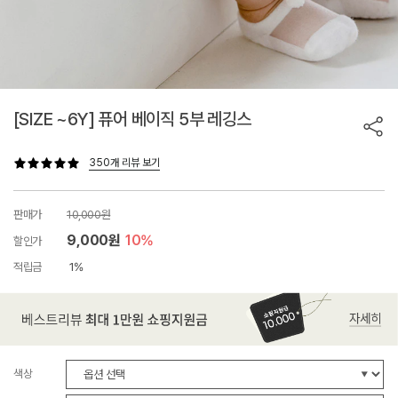
[SIZE ~6Y] 퓨어 베이직 5부 레깅스
350개 리뷰 보기
판매가
10,000원
9,000원
10%
할인가
적립금
1%
색상