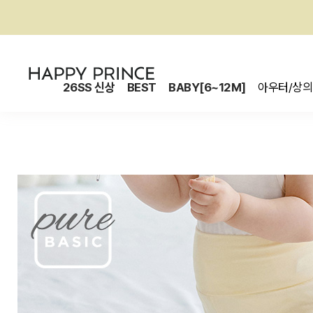
26SS 신상
BEST
BABY[6~12M]
아우터/상의