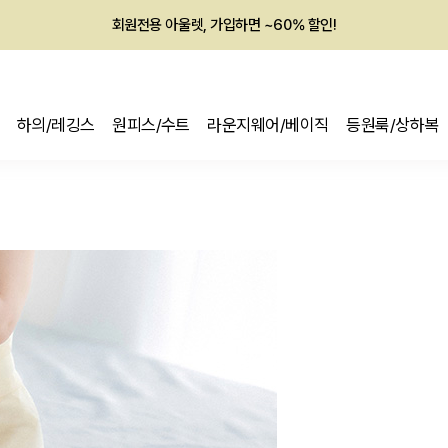
회원전용 아울렛, 가입하면 ~60% 할인!
멤버십 최대 28,000원 혜택
하의/레깅스
원피스/수트
라운지웨어/베이직
등원룩/상하복