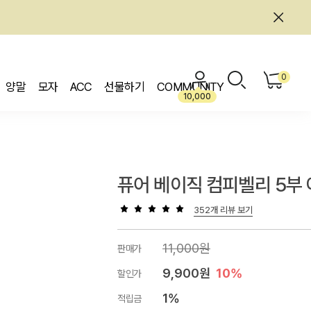
0
양말
모자
ACC
선물하기
COMMUNITY
10,000
퓨어 베이직 컴피벨리 5부
352개 리뷰 보기
11,000원
판매가
9,900원
10%
할인가
1%
적립금