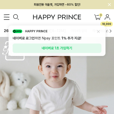
회원전용 아울렛, 가입하면 ~60% 할인!
멤버십 최대 28,000원 혜택
0
10,000
26SS 신상
BEST
BABY[6~12M]
아우터/상의
하의/레깅스
HAPPY PRINCE
네이버로 로그인
하면 Npay 포인트
1%
추가 지급!
네이버로 1초 가입하기