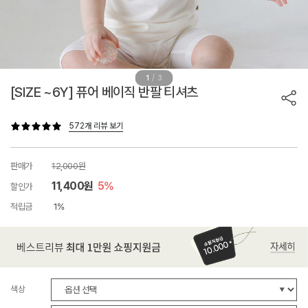
/
1
3
[SIZE ~6Y] 퓨어 베이직 반팔 티셔츠
572개 리뷰 보기
판매가
12,000원
11,400원
5%
할인가
적립금
1%
색상