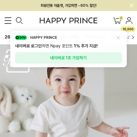
멤버십 최대 28,000원 혜택
0
10,000
26SS 신상
BEST
BABY[6~12M]
아우터/상의
하의/레깅스
HAPPY PRINCE
네이버로 로그인
하면 Npay 포인트
1%
추가 지급!
네이버로 1초 가입하기