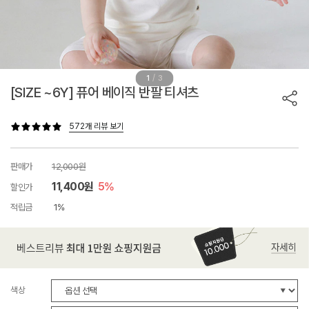
/
1
3
[SIZE ~6Y] 퓨어 베이직 반팔 티셔츠
572개 리뷰 보기
판매가
12,000원
11,400원
5%
할인가
적립금
1%
색상