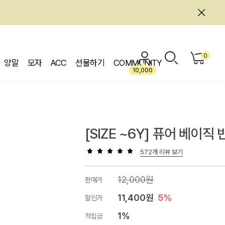
0
양말
모자
ACC
선물하기
COMMUNITY
10,000
[SIZE ~6Y] 퓨어 베이직
572개 리뷰 보기
12,000원
판매가
11,400원
5%
할인가
1%
적립금