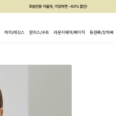
회원전용 아울렛, 가입하면 ~60% 할인!
멤버십 최대 28,000원 혜택
하의/레깅스
원피스/수트
라운지웨어/베이직
등원룩/상하복