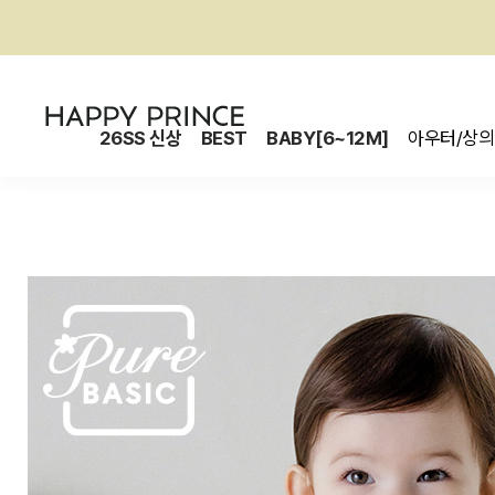
26SS 신상
BEST
BABY[6~12M]
아우터/상의